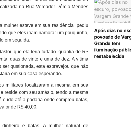
localizada na Rua Vereador Dércio Mendes
ma mulher esteve em sua residência pediu
Após dias no es
endo que eles iriam namorar um pouquinho,
povoado de Var
do em seguida.
Grande tem
iluminação públi
tastou que ela teria furtado quantia de R$
restabelecida
ta, duas de vinte e uma de dez. A vítima
 ser qustionada, esta esbravejou que não
 estaria em sua casa esperando.
 os militares localizaram a mesma em sua
nde reside com seu amásio, tendo a mesma
é e ido até a padaria onde comprou balas,
valor de R$ 40,00.
dinheiro e balas. A mulher natural de