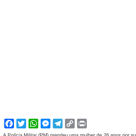
Facebook
Twitter
WhatsApp
Messenger
Telegram
Copy
Print
Link
A Polícia Militar (PM) prendeu uma mulher de 26 anos por su