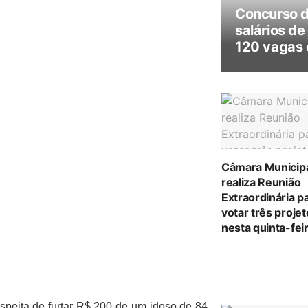
Concurso 
salários de
120 vagas 
Câmara Municip
realiza Reunião
Extraordinária p
votar três proje
nesta quinta-feir
speita de furtar R$ 200 de um idoso de 84