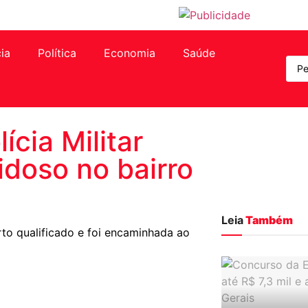
cia
Política
Economia
Saúde
ícia Militar
idoso no bairro
Leia
Também
urto qualificado e foi encaminhada ao