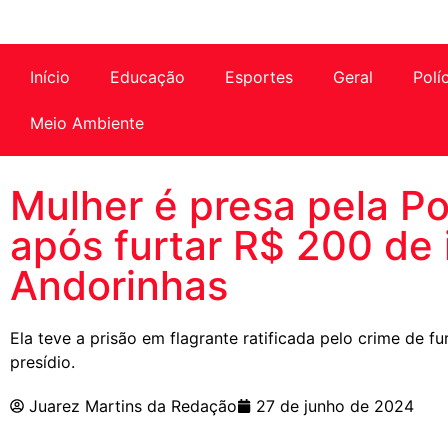
Início
Educação
Esportes
Geral
Polí
Meio Ambiente
Mulher é presa pela Pol
após furtar R$ 200 de 
Andorinhas
Ela teve a prisão em flagrante ratificada pelo crime de f
presídio.
Juarez Martins da Redação
27 de junho de 2024