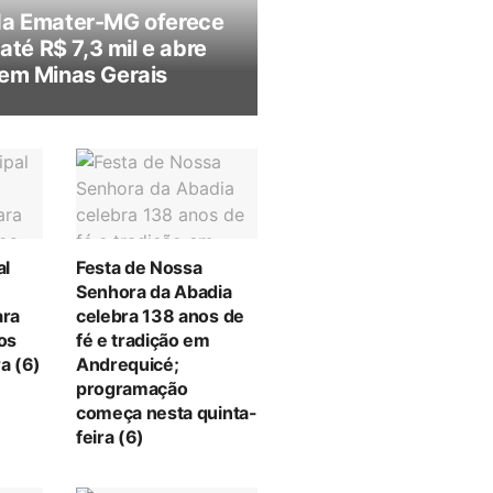
da Emater-MG oferece
 até R$ 7,3 mil e abre
em Minas Gerais
al
Festa de Nossa
Senhora da Abadia
ara
celebra 138 anos de
tos
fé e tradição em
a (6)
Andrequicé;
programação
começa nesta quinta-
feira (6)