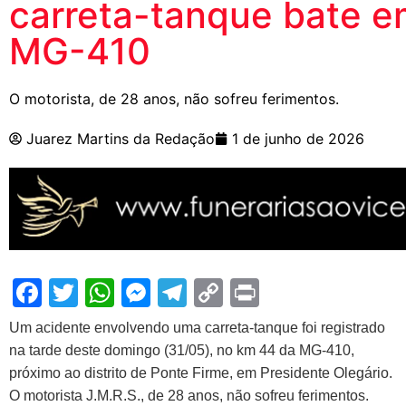
carreta-tanque bate e
MG-410
O motorista, de 28 anos, não sofreu ferimentos.
Juarez Martins da Redação
1 de junho de 2026
Facebook
Twitter
WhatsApp
Messenger
Telegram
Copy
Print
Link
Um acidente envolvendo uma carreta-tanque foi registrado
na tarde deste domingo (31/05), no km 44 da MG-410,
próximo ao distrito de Ponte Firme, em Presidente Olegário.
O motorista J.M.R.S., de 28 anos, não sofreu ferimentos.