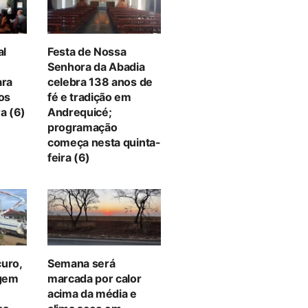
al
Festa de Nossa
Senhora da Abadia
ara
celebra 138 anos de
tos
fé e tradição em
a (6)
Andrequicé;
programação
começa nesta quinta-
feira (6)
curo,
Semana será
gem
marcada por calor
acima da média e