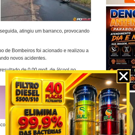
m seguida, atingiu um barranco, provocando
o de Bombeiros foi acionado e realizou a
tando novos acidentes.
 resultado de 0,00 mg/L de álcool no
os à segurança viária, o trânsito foi