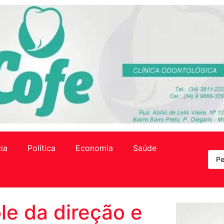
cia
Política
Economia
Saúde
le da direção e