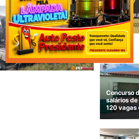
Leia
Também
Concurso 
salários de
120 vagas 