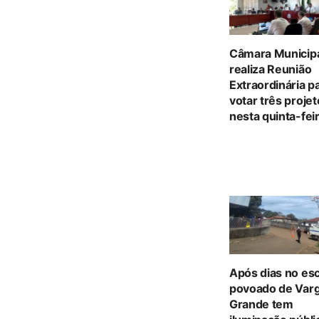
Câmara Municip
realiza Reunião
Extraordinária p
votar três proje
nesta quinta-feir
Após dias no es
povoado de Var
Grande tem