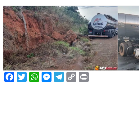
Facebook
Twitter
WhatsApp
Messenger
Telegram
Copy
Print
Link