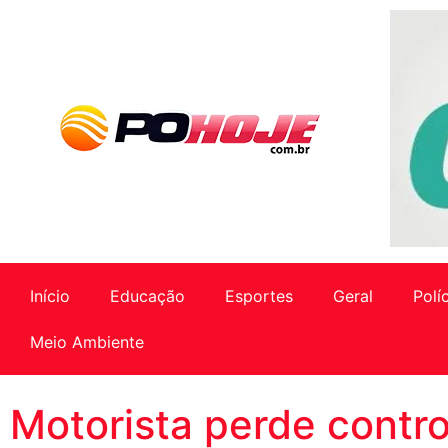
Início
Educação
Esportes
Geral
Polí
Meio Ambiente
Motorista perde contro