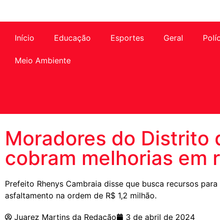
Início
Educação
Esportes
Geral
Polí
Meio Ambiente
Moradores do Distrito
cobram melhorias em 
Prefeito Rhenys Cambraia disse que busca recursos para 
asfaltamento na ordem de R$ 1,2 milhão.
Juarez Martins da Redação
3 de abril de 2024