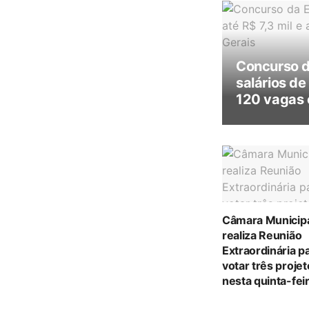
Concurso 
salários de
120 vagas 
Câmara Municip
realiza Reunião
Extraordinária p
votar três proje
nesta quinta-feir