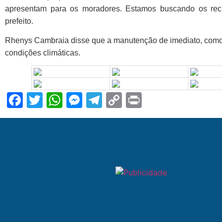
apresentam para os moradores. Estamos buscando os recur
prefeito.
Rhenys Cambraia disse que a manutenção de imediato, como
condições climáticas.
Facebook
Twitter
WhatsApp
Messenger
Telegram
Copy
Print
Link