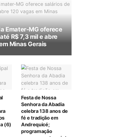
da Emater-MG oferece
 até R$ 7,3 mil e abre
em Minas Gerais
al
Festa de Nossa
Senhora da Abadia
ara
celebra 138 anos de
tos
fé e tradição em
a (6)
Andrequicé;
programação