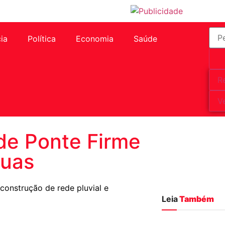
cia
Política
Economia
Saúde
R
V
 de Ponte Firme
ruas
construção de rede pluvial e
Leia
Também