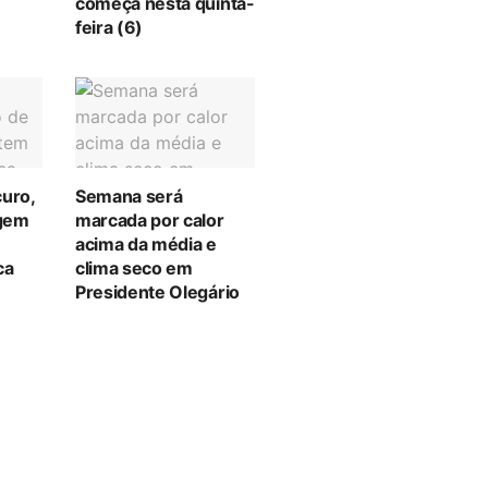
começa nesta quinta-
feira (6)
curo,
Semana será
gem
marcada por calor
acima da média e
ca
clima seco em
Presidente Olegário