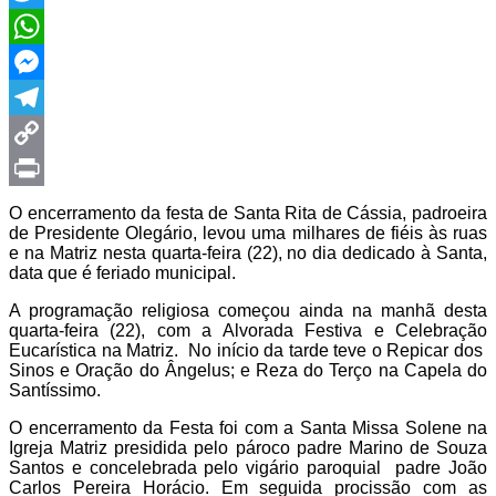
Twitter
WhatsApp
Messenger
Telegram
Copy
Link
Print
O encerramento da festa de Santa Rita de Cássia, padroeira
de Presidente Olegário, levou uma milhares de fiéis às ruas
e na Matriz nesta quarta-feira (22)
, no dia dedicado à Santa,
data que é feriado municipal.
A programação religiosa começou ainda na manhã desta
quarta-feira (22), com a Alvorada Festiva e Celebração
Eucarística na Matriz. No início da tarde teve o Repicar dos
Sinos e Oração do Ângelus; e Reza do Terço na Capela do
Santíssimo.
O encerramento da Festa foi com a Santa Missa Solene na
Igreja Matriz presidida pelo pároco padre Marino de Souza
Santos e concelebrada pelo vigário paroquial padre João
Carlos Pereira Horácio. Em seguida procissão com as