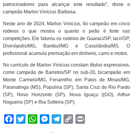
patrocinadores para alcançar este resultado”, disse o
campeão Marlon Vinicius Barbosa.
Neste ano de 2024, Marlon Vinicius, foi campeão em cinco
rodeios o que mostra o quanto o peão é forte nas
competições. Ele faturou os rodeios de Guaraci/SP, Iacri/SP,
Divinópolis/MG, Bambuí/MG e Cassilândia/MS. O
profissional acumula premiação em dinheiro, carro e motos.
No currículo de Marlon Vinícius constam títulos expressivos,
como campeão de Barretos/SP no sub-20, bicampeão em
Monte Carmelo/MG, Fenamilho em Patos de Minas/MG,
Paranatinga (MS), Populina (SP), Santa Cruz do Rio Pardo
(SP), Novo Horizonte (SP), Nova Iguaçu ((GO), Arthur
Nogueira (SP) e Ilha Solteira (SP).
Facebook
Twitter
WhatsApp
Messenger
Telegram
Copy
Print
Link