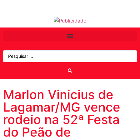
Marlon Vinicius de
Lagamar/MG vence
rodeio na 52ª Festa
do Peão de