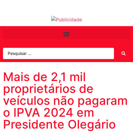
Mais de 2,1 mil
proprietários de
veículos não pagaram
o IPVA 2024 em
Presidente Olegário