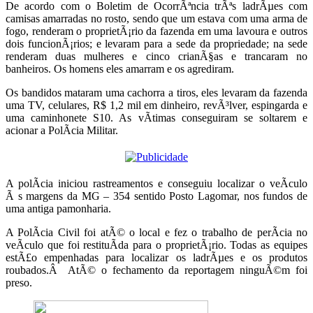
De acordo com o Boletim de OcorrÃªncia trÃªs ladrÃµes com
camisas amarradas no rosto, sendo que um estava com uma arma de
fogo, renderam o proprietÃ¡rio da fazenda em uma lavoura e outros
dois funcionÃ¡rios; e levaram para a sede da propriedade; na sede
renderam duas mulheres e cinco crianÃ§as e trancaram no
banheiros. Os homens eles amarram e os agrediram.
Os bandidos mataram uma cachorra a tiros, eles levaram da fazenda
uma TV, celulares, R$ 1,2 mil em dinheiro, revÃ³lver, espingarda e
uma caminhonete S10. As vÃ­timas conseguiram se soltarem e
acionar a PolÃ­cia Militar.
A polÃ­cia iniciou rastreamentos e conseguiu localizar o veÃ­culo
Ã s margens da MG – 354 sentido Posto Lagomar, nos fundos de
uma antiga pamonharia.
A PolÃ­cia Civil foi atÃ© o local e fez o trabalho de perÃ­cia no
veÃ­culo que foi restituÃ­da para o proprietÃ¡rio. Todas as equipes
estÃ£o empenhadas para localizar os ladrÃµes e os produtos
roubados.Â AtÃ© o fechamento da reportagem ninguÃ©m foi
preso.