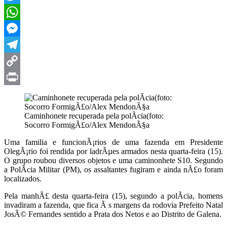
Twitter
WhatsApp
Messenger
Telegram
Copy
Link
Print
Caminhonete recuperada pela polÃ­cia(foto:
Socorro FormigÃ£o/Alex MendonÃ§a
Uma familia e funcionÃ¡rios de uma fazenda em Presidente
OlegÃ¡rio foi rendida por ladrÃµes armados nesta quarta-feira (15).
O grupo roubou diversos objetos e uma caminonhete S10. Segundo
a PolÃ­cia Militar (PM), os assaltantes fugiram e ainda nÃ£o foram
localizados.
Pela manhÃ£ desta quarta-feira (15), segundo a polÃ­cia, homens
invadiram a fazenda, que fica Ã s margens da rodovia Prefeito Natal
JosÃ© Fernandes sentido a Prata dos Netos e ao Distrito de Galena.