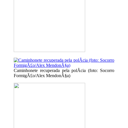
Caminhonete recuperada pela polÃ­cia (foto: Socorro
FormigÃ£o/Alex MendonÃ§a)