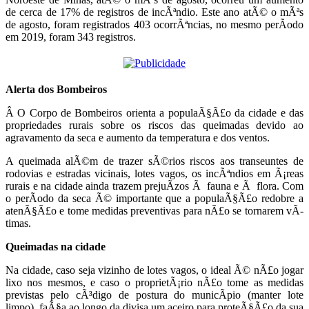
de cerca de 17% de registros de incÃªndio. Este ano atÃ© o mÃªs
de agosto, foram registrados 403 ocorrÃªncias, no mesmo perÃ­odo
em 2019, foram 343 registros.
Alerta dos Bombeiros
Â O Corpo de Bombeiros orienta a populaÃ§Ã£o da cidade e das
propriedades rurais sobre os riscos das queimadas devido ao
agravamento da seca e aumento da temperatura e dos ventos.
A queimada alÃ©m de trazer sÃ©rios riscos aos transeuntes de
rodovias e estradas vicinais, lotes vagos, os incÃªndios em Ã¡reas
rurais e na cidade ainda trazem prejuÃ­zos Ã fauna e Ã flora. Com
o perÃ­odo da seca Ã© importante que a populaÃ§Ã£o redobre a
atenÃ§Ã£o e tome medidas preventivas para nÃ£o se tornarem vÃ­
timas.
Queimadas na cidade
Na cidade, caso seja vizinho de lotes vagos, o ideal Ã© nÃ£o jogar
lixo nos mesmos, e caso o proprietÃ¡rio nÃ£o tome as medidas
previstas pelo cÃ³digo de postura do municÃ­pio (manter lote
limpo), faÃ§a ao longo da divisa um aceiro para proteÃ§Ã£o da sua