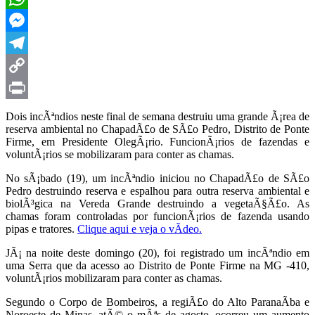
WhatsApp
Messenger
Telegram
Copy
Link
Print
Dois incÃªndios neste final de semana destruiu uma grande Ã¡rea de
reserva ambiental no ChapadÃ£o de SÃ£o Pedro, Distrito de Ponte
Firme, em Presidente OlegÃ¡rio. FuncionÃ¡rios de fazendas e
voluntÃ¡rios se mobilizaram para conter as chamas.
No sÃ¡bado (19), um incÃªndio iniciou no ChapadÃ£o de SÃ£o
Pedro destruindo reserva e espalhou para outra reserva ambiental e
biolÃ³gica na Vereda Grande destruindo a vegetaÃ§Ã£o. As
chamas foram controladas por funcionÃ¡rios de fazenda usando
pipas e tratores.
Clique aqui e veja o vÃ­deo.
JÃ¡ na noite deste domingo (20), foi registrado um incÃªndio em
uma Serra que da acesso ao Distrito de Ponte Firme na MG -410,
voluntÃ¡rios mobilizaram para conter as chamas.
Segundo o Corpo de Bombeiros, a regiÃ£o do Alto ParanaÃ­ba e
Noroeste de Minas, atÃ© o mÃªs de agosto, ocorreu um aumento