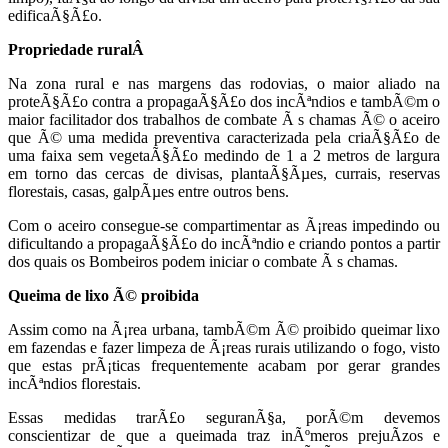
edificaÃ§Ã£o.
Propriedade ruralÂ
Na zona rural e nas margens das rodovias, o maior aliado na
proteÃ§Ã£o contra a propagaÃ§Ã£o dos incÃªndios e tambÃ©m o
maior facilitador dos trabalhos de combate Ã s chamas Ã© o aceiro
que Ã© uma medida preventiva caracterizada pela criaÃ§Ã£o de
uma faixa sem vegetaÃ§Ã£o medindo de 1 a 2 metros de largura
em torno das cercas de divisas, plantaÃ§Ãµes, currais, reservas
florestais, casas, galpÃµes entre outros bens.
Com o aceiro consegue-se compartimentar as Ã¡reas impedindo ou
dificultando a propagaÃ§Ã£o do incÃªndio e criando pontos a partir
dos quais os Bombeiros podem iniciar o combate Ã s chamas.
Queima de lixo Ã© proibida
Assim como na Ã¡rea urbana, tambÃ©m Ã© proibido queimar lixo
em fazendas e fazer limpeza de Ã¡reas rurais utilizando o fogo, visto
que estas prÃ¡ticas frequentemente acabam por gerar grandes
incÃªndios florestais.
Essas medidas trarÃ£o seguranÃ§a, porÃ©m devemos
conscientizar de que a queimada traz inÃºmeros prejuÃ­zos e