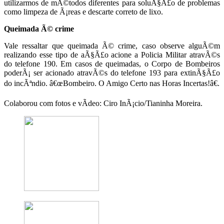
utilizarmos de mÃ©todos diferentes para soluÃ§Ã£o de problemas
como limpeza de Ã¡reas e descarte correto de lixo.
Queimada Ã© crime
Vale ressaltar que queimada Ã© crime, caso observe alguÃ©m
realizando esse tipo de aÃ§Ã£o acione a Policia Militar atravÃ©s
do telefone 190. Em casos de queimadas, o Corpo de Bombeiros
poderÃ¡ ser acionado atravÃ©s do telefone 193 para extinÃ§Ã£o
do incÃªndio. â€œBombeiro. O Amigo Certo nas Horas Incertas!â€.
Colaborou com fotos e vÃ­deo: Ciro InÃ¡cio/Tianinha Moreira.