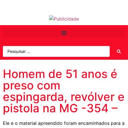
Homem de 51 anos é
preso com
espingarda, revólver e
pistola na MG -354 –
Ele e o material apreendido foram encaminhados para a