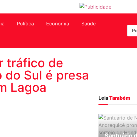
cia
Política
Economia
Saúde
 tráfico de
 do Sul é presa
em Lagoa
Leia
Também
Santuário 