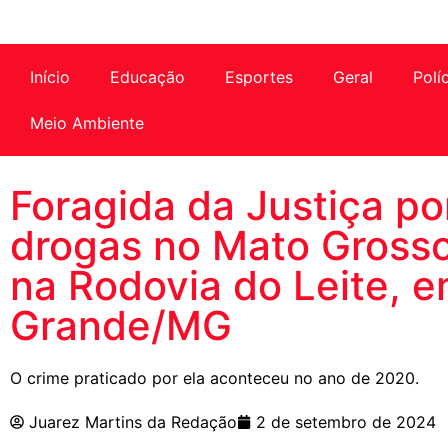
Início
Educação
Esportes
Geral
Polí
Meio Ambiente
Foragida da Justiça por
drogas no Mato Grosso
na Rodovia do Leite, 
Grande/MG
O crime praticado por ela aconteceu no ano de 2020.
Juarez Martins da Redação
2 de setembro de 2024