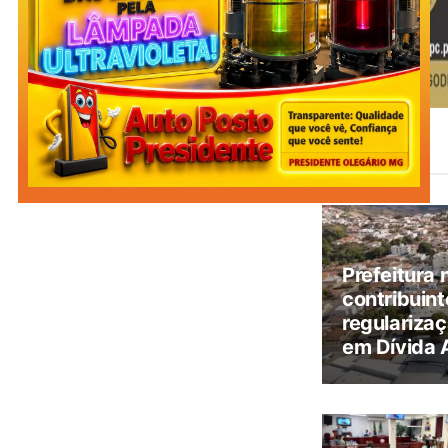
Leia
Também
Prefeitura 
contribuint
regularizaç
em Dívida 