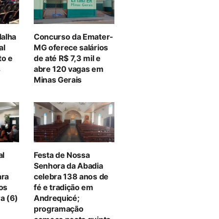
alha
Concurso da Emater-
al
MG oferece salários
to e
de até R$ 7,3 mil e
s
abre 120 vagas em
Minas Gerais
al
Festa de Nossa
Senhora da Abadia
ara
celebra 138 anos de
tos
fé e tradição em
a (6)
Andrequicé;
programação