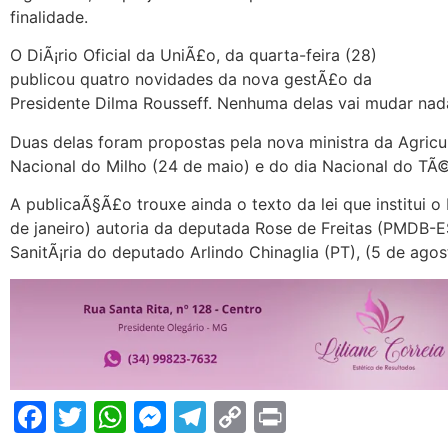
finalidade.
O DiÃ¡rio Oficial da UniÃ£o, da quarta-feira (28)
publicou quatro novidades da nova gestÃ£o da
Presidente Dilma Rousseff. Nenhuma delas vai mudar nada 
Duas delas foram propostas pela nova ministra da Agricul
Nacional do Milho (24 de maio) e do dia Nacional do TÃ
A publicaÃ§Ã£o trouxe ainda o texto da lei que institui o 
de janeiro) autoria da deputada Rose de Freitas (PMDB-ES
SanitÃ¡ria do deputado Arlindo Chinaglia (PT), (5 de agos
Facebook
Twitter
WhatsApp
Messenger
Telegram
Copy
Print