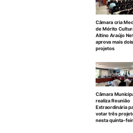
Câmara cria Med
de Mérito Cultur
Altino Araújo Ne
aprova mais doi
projetos
Câmara Municip
realiza Reunião
Extraordinária p
votar três proje
nesta quinta-feir