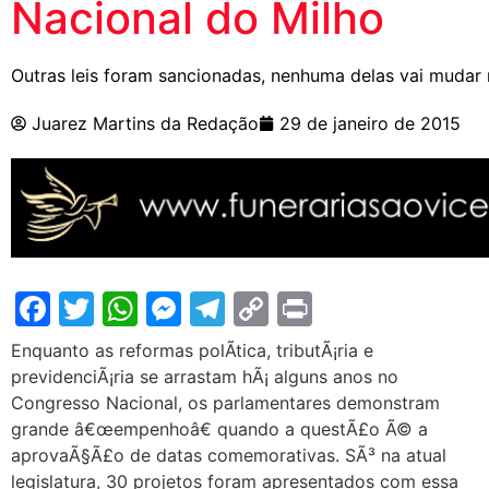
Nacional do Milho
Outras leis foram sancionadas, nenhuma delas vai mudar n
Juarez Martins da Redação
29 de janeiro de 2015
Facebook
Twitter
WhatsApp
Messenger
Telegram
Copy
Print
Link
Enquanto as reformas polÃ­tica, tributÃ¡ria e
previdenciÃ¡ria se arrastam hÃ¡ alguns anos no
Congresso Nacional, os parlamentares demonstram
grande â€œempenhoâ€ quando a questÃ£o Ã© a
aprovaÃ§Ã£o de datas comemorativas. SÃ³ na atual
legislatura, 30 projetos foram apresentados com essa