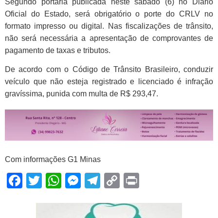
Segundo portaria publicada neste sábado (6) no Diário
Oficial do Estado,
será obrigatório o porte do CRLV no
formato impresso ou digital
. Nas fiscalizações de trânsito,
não será necessária a apresentação de comprovantes de
pagamento de taxas e tributos.
De acordo com o Código de Trânsito Brasileiro,
conduzir
veículo que não esteja registrado e licenciado é infração
gravíssima, punida com multa de R$ 293,47
.
Com informações G1 Minas
Facebook
Twitter
WhatsApp
Messenger
Telegram
Copy
Print
Link