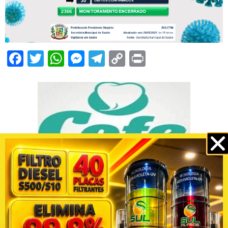
Facebook
Twitter
WhatsApp
Messenger
Telegram
Copy
Print
Link