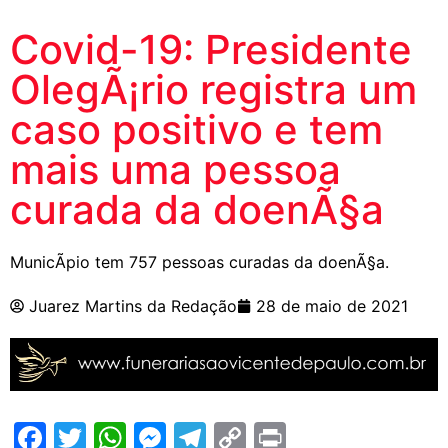
Covid-19: Presidente
OlegÃ¡rio registra um
caso positivo e tem
mais uma pessoa
curada da doenÃ§a
MunicÃ­pio tem 757 pessoas curadas da doenÃ§a.
Juarez Martins da Redação
28 de maio de 2021
Facebook
Twitter
WhatsApp
Messenger
Telegram
Copy
Print