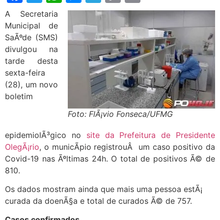
Link
A Secretaria
Municipal de
SaÃºde (SMS)
divulgou na
tarde desta
sexta-feira
(28), um novo
boletim
Foto: FlÃ¡vio Fonseca/UFMG
epidemiolÃ³gico no
site da Prefeitura de Presidente
OlegÃ¡rio
, o municÃ­pio registrouÂ um caso positivo da
Covid-19 nas Ãºltimas 24h. O total de positivos Ã© de
810.
Os dados mostram ainda que mais uma pessoa estÃ¡
curada da doenÃ§a e total de curados Ã© de 757.
Casos confirmados