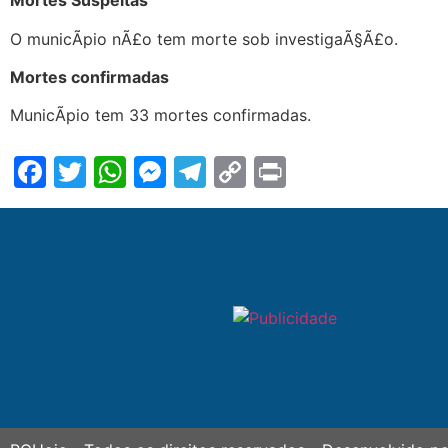
Mortes Suspeitas
O municÃ­pio nÃ£o tem morte sob investigaÃ§Ã£o.
Mortes confirmadas
MunicÃ­pio tem 33 mortes confirmadas.
Facebook
Twitter
WhatsApp
Messenger
Telegram
Copy
Print
Link