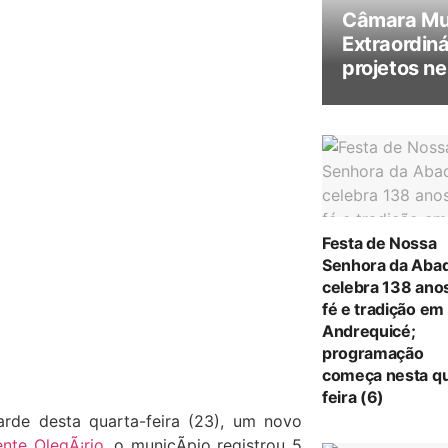
Câmara Mun
Extraordiná
projetos ne
Festa de Nossa
Senhora da Abad
celebra 138 ano
fé e tradição em
Andrequicé;
programação
começa nesta qu
feira (6)
arde desta quarta-feira (23), um novo
ente OlegÃ¡rio
, o municÃ­pio registrou 5