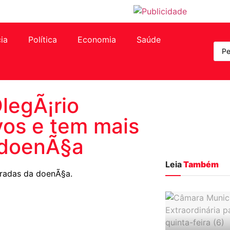
cia
Política
Economia
Saúde
legÃ¡rio
ivos e tem mais
 doenÃ§a
Leia
Também
uradas da doenÃ§a.