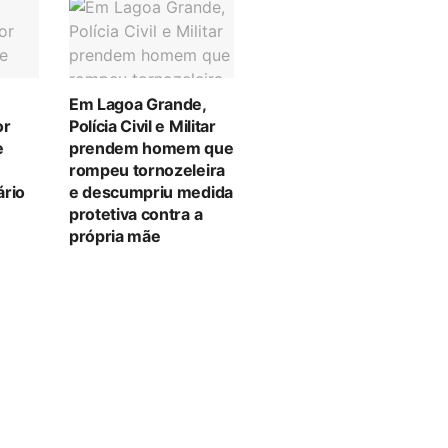
Em Lagoa Grande,
or
Polícia Civil e Militar
e
prendem homem que
rompeu tornozeleira
ário
e descumpriu medida
protetiva contra a
própria mãe