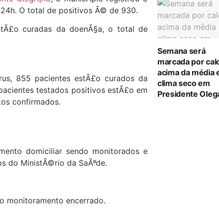
24h. O total de positivos Ã© de 930.
tÃ£o curadas da doenÃ§a, o total de
Semana será
marcada por cal
acima da média 
rus, 855 pacientes estÃ£o curados da
clima seco em
pacientes testados positivos estÃ£o em
Presidente Oleg
tos confirmados.
mento domiciliar sendo monitorados e
s do MinistÃ©rio da SaÃºde.
m o monitoramento encerrado.