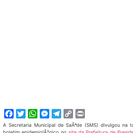
Facebook
Twitter
WhatsApp
Messenger
Telegram
Copy
Print
Link
A Secretaria Municipal de SaÃºde (SMS) divulgou na t
boletim epidemiolÃ³gico no
site da Prefeitura de Presid