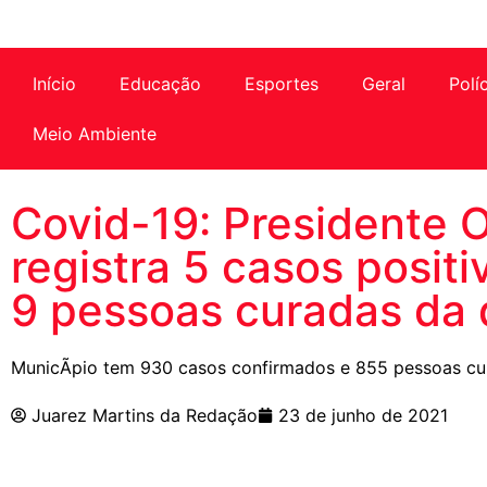
Início
Educação
Esportes
Geral
Polí
Meio Ambiente
Covid-19: Presidente O
registra 5 casos posit
9 pessoas curadas da
MunicÃ­pio tem 930 casos confirmados e 855 pessoas c
Juarez Martins da Redação
23 de junho de 2021