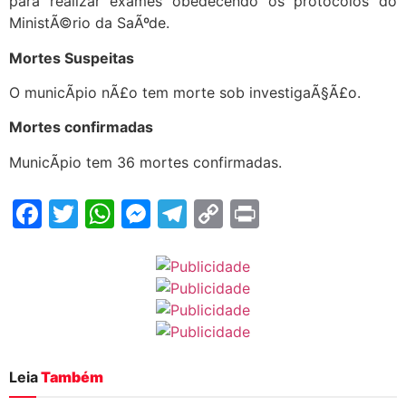
para realizar exames obedecendo os protocolos do
MinistÃ©rio da SaÃºde.
Mortes Suspeitas
O municÃ­pio nÃ£o tem morte sob investigaÃ§Ã£o.
Mortes confirmadas
MunicÃ­pio tem 36 mortes confirmadas.
Facebook
Twitter
WhatsApp
Messenger
Telegram
Copy
Print
Link
Leia
Também