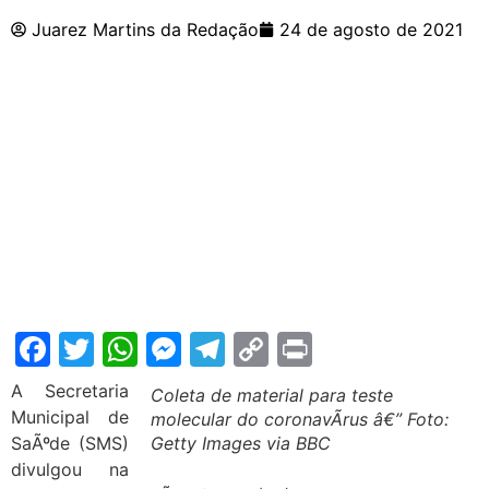
Juarez Martins da Redação
24 de agosto de 2021
Facebook
Twitter
WhatsApp
Messenger
Telegram
Copy
Print
Link
A Secretaria
Coleta de material para teste
Municipal de
molecular do coronavÃ­rus â€” Foto:
SaÃºde (SMS)
Getty Images via BBC
divulgou na