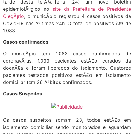
tarde desta terÃ§a-feira (24) um novo boletim
epidemiolÃ³gico no
site da Prefeitura de Presidente
OlegÃ¡rio
, o municÃ­pio registrou 4 casos positivos da
Covid-19 nas Ãºltimas 24h. O total de positivos Ã© de
1.083.
Casos confirmados
O municÃ­pio tem 1.083 casos confirmados de
coronavÃ­rus, 1.033 pacientes estÃ£o curados da
doenÃ§a e foram liberados do isolamento. Quatorze
pacientes testados positivos estÃ£o em isolamento
domiciliar tem 36 Ã³bitos confirmados.
Casos Suspeitos
Os casos suspeitos somam 23, todos estÃ£o em
isolamento domiciliar sendo monitorados e aguardam