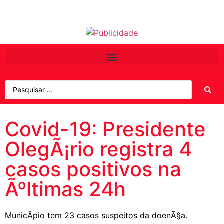
Covid-19: Presidente
OlegÃ¡rio registra 4
casos positivos na
Ãºltimas 24h
MunicÃ­pio tem 23 casos suspeitos da doenÃ§a.