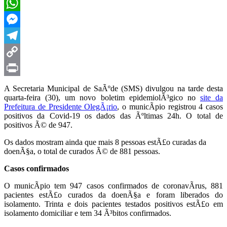
Twitter
WhatsApp
Messenger
Telegram
Copy
Link
Print
A Secretaria Municipal de SaÃºde (SMS) divulgou na tarde desta
quarta-feira (30), um novo boletim epidemiolÃ³gico no
site da
Prefeitura de Presidente OlegÃ¡rio
, o municÃ­pio registrou 4 casos
positivos da Covid-19 os dados das Ãºltimas 24h. O total de
positivos Ã© de 947.
Os dados mostram ainda que mais 8 pessoas estÃ£o curadas da
doenÃ§a, o total de curados Ã© de 881 pessoas.
Casos confirmados
O municÃ­pio tem 947 casos confirmados de coronavÃ­rus, 881
pacientes estÃ£o curados da doenÃ§a e foram liberados do
isolamento. Trinta e dois pacientes testados positivos estÃ£o em
isolamento domiciliar e tem 34 Ã³bitos confirmados.