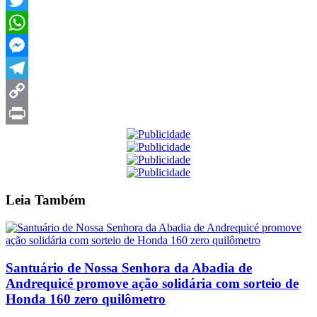
Twitter
WhatsApp
Messenger
Telegram
Copy
Link
Print
Leia
Também
Santuário de Nossa Senhora da Abadia de
Andrequicé promove ação solidária com sorteio de
Honda 160 zero quilômetro