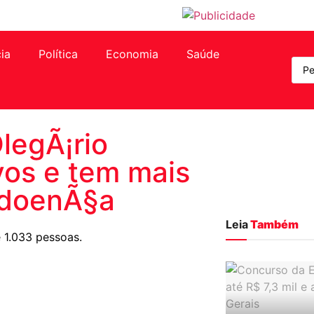
cia
Política
Economia
Saúde
legÃ¡rio
ivos e tem mais
 doenÃ§a
Leia
Também
 1.033 pessoas.