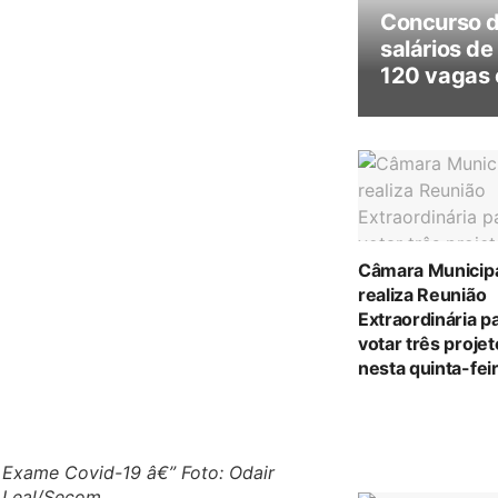
Concurso 
salários de
120 vagas 
Câmara Municip
realiza Reunião
Extraordinária p
votar três proje
nesta quinta-feir
Exame Covid-19 â€” Foto: Odair
Leal/Secom