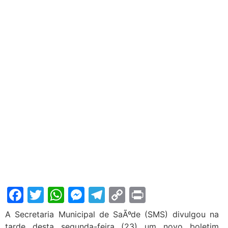
Facebook
Twitter
WhatsApp
Messenger
Telegram
Copy
Print
Link
A Secretaria Municipal de SaÃºde (SMS) divulgou na
tarde desta segunda-feira (23) um novo boletim