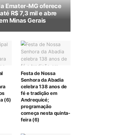
da Emater-MG oferece
 até R$ 7,3 mil e abre
em Minas Gerais
al
Festa de Nossa
Senhora da Abadia
ara
celebra 138 anos de
tos
fé e tradição em
a (6)
Andrequicé;
programação
começa nesta quinta-
feira (6)