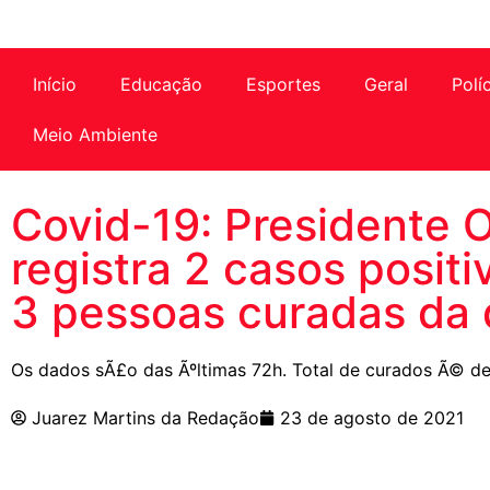
Início
Educação
Esportes
Geral
Polí
Meio Ambiente
Covid-19: Presidente O
registra 2 casos posit
3 pessoas curadas da
Os dados sÃ£o das Ãºltimas 72h. Total de curados Ã© de
Juarez Martins da Redação
23 de agosto de 2021