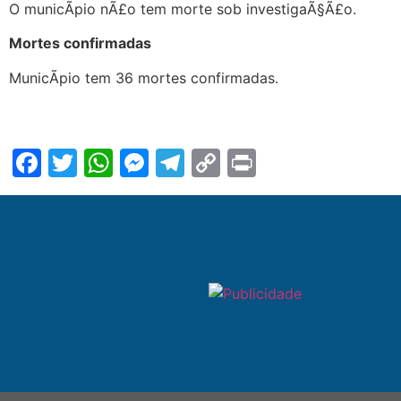
O municÃ­pio nÃ£o tem morte sob investigaÃ§Ã£o.
Mortes confirmadas
MunicÃ­pio tem 36 mortes confirmadas.
Facebook
Twitter
WhatsApp
Messenger
Telegram
Copy
Print
Link