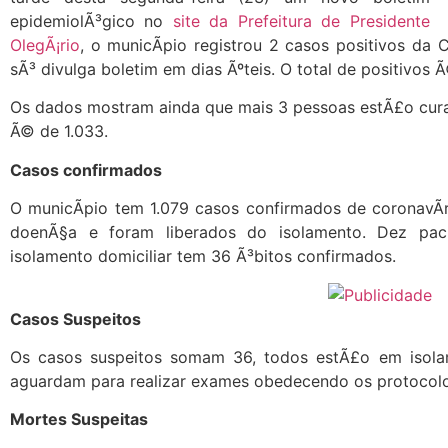
epidemiolÃ³gico no
site da Prefeitura de Presidente
OlegÃ¡rio
, o municÃ­pio registrou 2 casos positivos da 
sÃ³ divulga boletim em dias Ãºteis. O total de positivos 
Os dados mostram ainda que mais 3 pessoas estÃ£o cura
Ã© de 1.033.
Casos confirmados
O municÃ­pio tem 1.079 casos confirmados de coronavÃ­
doenÃ§a e foram liberados do isolamento. Dez paci
isolamento domiciliar tem 36 Ã³bitos confirmados.
Casos Suspeitos
Os casos suspeitos somam 36, todos estÃ£o em isola
aguardam para realizar exames obedecendo os protocolo
Mortes Suspeitas