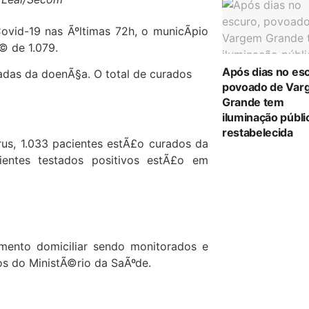
Covid-19 nas Ãºltimas 72h, o municÃ­pio
Ã© de 1.079.
Após dias no es
das da doenÃ§a. O total de curados
povoado de Var
Grande tem
iluminação públi
restabelecida
rus, 1.033 pacientes estÃ£o curados da
entes testados positivos estÃ£o em
mento domiciliar sendo monitorados e
s do MinistÃ©rio da SaÃºde.