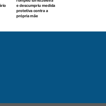
rompeu tornozeleira
ário
e descumpriu medida
protetiva contra a
própria mãe