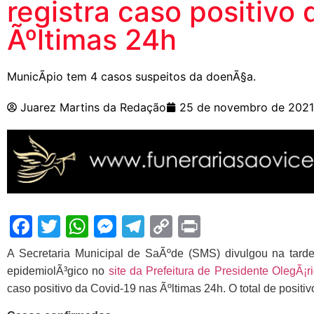
registra caso positivo
Ãºltimas 24h
MunicÃ­pio tem 4 casos suspeitos da doenÃ§a.
Juarez Martins da Redação
25 de novembro de 2021
Facebook
Twitter
WhatsApp
Messenger
Telegram
Copy
Print
Link
A Secretaria Municipal de SaÃºde (SMS) divulgou na tarde 
epidemiolÃ³gico no
site da Prefeitura de Presidente OlegÃ¡r
caso positivo da Covid-19 nas Ãºltimas 24h. O total de posit