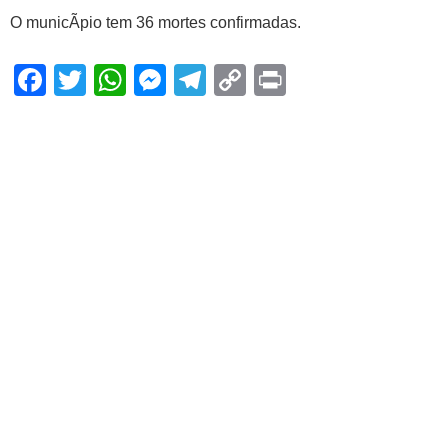
O municÃ­pio tem 36 mortes confirmadas.
Facebook
Twitter
WhatsApp
Messenger
Telegram
Copy
Print
Link