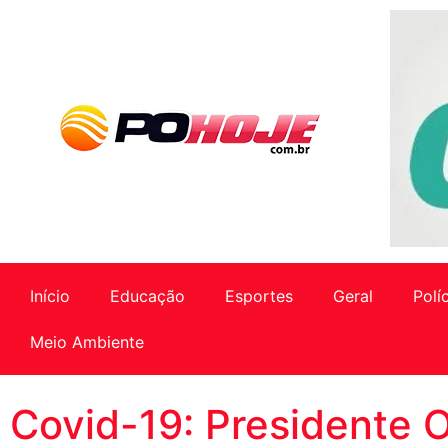
Início
Educação
Esportes
Geral
Polí
Meio Ambiente
Covid-19: Presidente 