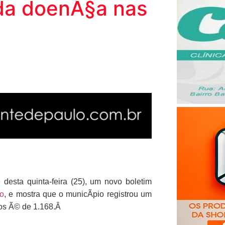
 da doenÃ§a nas
desta quinta-feira (25), um novo boletim
io
, e mostra que o municÃ­pio registrou um
ivos Ã© de 1.168.Â