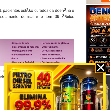
31 pacientes estÃ£o curados da doenÃ§a e
solamento domiciliar e tem 36 Ã³bitos
domiciliar sendo monitorados e aguardam
©rio da SaÃºde.