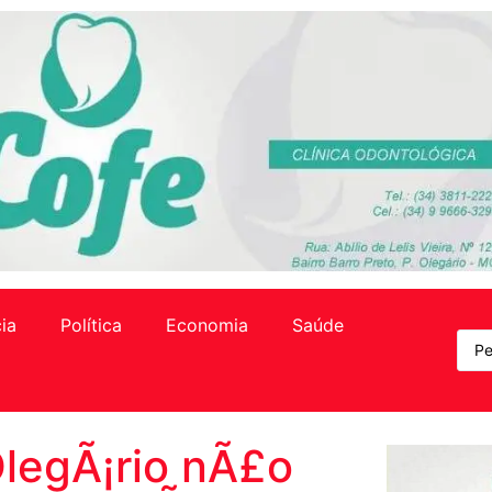
cia
Política
Economia
Saúde
OlegÃ¡rio nÃ£o