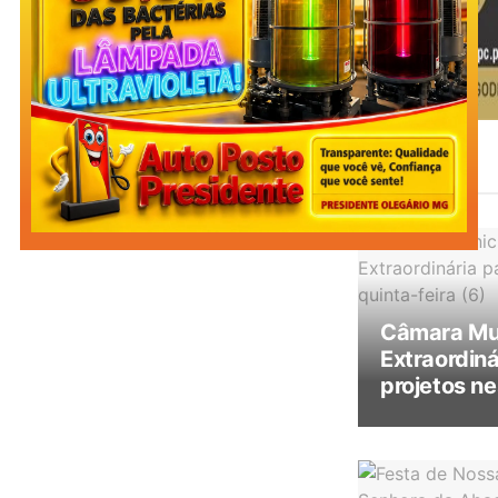
Leia
Também
Câmara Mun
Extraordiná
projetos ne