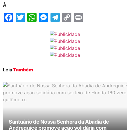
Â
Facebook
Twitter
WhatsApp
Messenger
Telegram
Copy
Print
Link
Leia
Também
Santuário de Nossa Senhora da Abadia de
Andrequicé promove ação solidária com