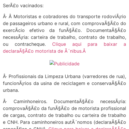
SerÃ£o vacinados:
Â· Â Motoristas e cobradores do transporte rodoviÃ¡rio
de passageiros urbano e rural, com comprovaÃ§Ã£o do
exercÃ­cio efetivo da funÃ§Ã£o. DocumentaÃ§Ã£o
necessÃ¡ria: carteira de trabalho, contrato de trabalho,
ou contracheque.
Clique aqui para baixar a
declaraÃ§Ã£o motorista de Ã´nibus.Â
Â· Profissionais da Limpeza Urbana (varredores de rua),
funcionÃ¡rios da usina de reciclagem e conservaÃ§Ã£o
urbana.
Â· Caminhoneiros. DocumentaÃ§Ã£o necessÃ¡ria:
comprovaÃ§Ã£o da funÃ§Ã£o de motorista profissional
de cargas, contrato de trabalho ou carteira de trabalho
e CNH. Para caminhoneiros autÃ´nomos (declaraÃ§Ã£o
especÃ­fica e CNH).
Clique para baixar a declaraÃ§Ã£o