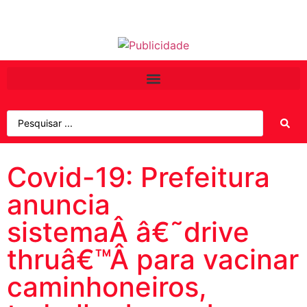
Covid-19: Prefeitura
anuncia
sistemaÂ â€˜drive
thruâ€™Â para vacinar
caminhoneiros,