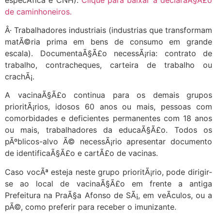
de caminhoneiros.
Â· Trabalhadores industriais (industrias que transformam
matÃ©ria prima em bens de consumo em grande
escala). DocumentaÃ§Ã£o necessÃ¡ria: contrato de
trabalho, contracheques, carteira de trabalho ou
crachÃ¡.
A vacinaÃ§Ã£o continua para os demais grupos
prioritÃ¡rios, idosos 60 anos ou mais, pessoas com
comorbidades e deficientes permanentes com 18 anos
ou mais, trabalhadores da educaÃ§Ã£o. Todos os
pÃºblicos-alvo Ã© necessÃ¡rio apresentar documento
de identificaÃ§Ã£o e cartÃ£o de vacinas.
Caso vocÃª esteja neste grupo prioritÃ¡rio, pode dirigir-
se ao local de vacinaÃ§Ã£o em frente a antiga
Prefeitura na PraÃ§a Afonso de SÃ¡, em veÃ­culos, ou a
pÃ©, como preferir para receber o imunizante.