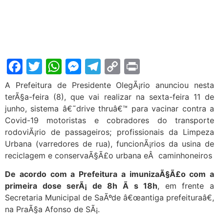
Facebook
Twitter
WhatsApp
Messenger
Telegram
Copy
Print
Link
A Prefeitura de Presidente OlegÃ¡rio anunciou nesta
terÃ§a-feira (8), que vai realizar na sexta-feira 11 de
junho, sistema â€˜drive thruâ€™ para vacinar contra a
Covid-19 motoristas e cobradores do transporte
rodoviÃ¡rio de passageiros; profissionais da Limpeza
Urbana (varredores de rua), funcionÃ¡rios da usina de
reciclagem e conservaÃ§Ã£o urbana eÂ caminhoneiros
De acordo com a Prefeitura a imunizaÃ§Ã£o com a
primeira dose serÃ¡ de 8h Ã s 18h
, em frente a
Secretaria Municipal de SaÃºde â€œantiga prefeituraâ€,
na PraÃ§a Afonso de SÃ¡.