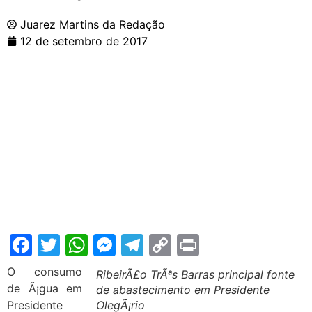
Juarez Martins da Redação
12 de setembro de 2017
Facebook
Twitter
WhatsApp
Messenger
Telegram
Copy
Print
Link
O consumo
RibeirÃ£o TrÃªs Barras principal fonte
de Ã¡gua em
de abastecimento em Presidente
Presidente
OlegÃ¡rio