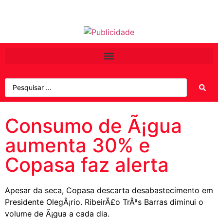
Consumo de Ã¡gua
aumenta 30% e
Copasa faz alerta
Apesar da seca, Copasa descarta desabastecimento em
Presidente OlegÃ¡rio. RibeirÃ£o TrÃªs Barras diminui o
volume de Ã¡gua a cada dia.