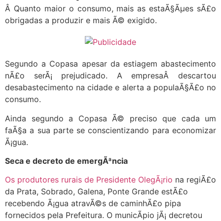
Â Quanto maior o consumo, mais as estaÃ§Ãµes sÃ£o
obrigadas a produzir e mais Ã© exigido.
Segundo a Copasa apesar da estiagem abastecimento
nÃ£o serÃ¡ prejudicado. A empresaÂ descartou
desabastecimento na cidade e alerta a populaÃ§Ã£o no
consumo.
Ainda segundo a Copasa Ã© preciso que cada um
faÃ§a a sua parte se conscientizando para economizar
Ã¡gua.
Seca e decreto de emergÃªncia
Os produtores rurais de Presidente OlegÃ¡rio
na regiÃ£o
da Prata, Sobrado, Galena, Ponte Grande estÃ£o
recebendo Ã¡gua atravÃ©s de caminhÃ£o pipa
fornecidos pela Prefeitura. O municÃ­pio jÃ¡ decretou