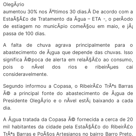
OlegÃ¡rio
aumentou 30% nos Ãºltimos 30 dias.Â De acordo com a
EstaÃ§Ã£o de Tratamento da Ãgua – ETA -, o perÃ­odo
de estiagem no municÃ­pio comeÃ§ou em maio, e jÃ¡
passa de 100 dias.
A falta de chuva agrava principalmente para o
abastecimento de Ã¡gua que depende das chuvas. Isso
significa Ã©poca de alerta em relaÃ§Ã£o ao consumo,
pois o nÃ­vel dos rios e ribeirÃµes cai
consideravelmente.
Segundo informou a Copasa, o RibeirÃ£o TrÃªs Barras
Ã© a principal fonte do abastecimento de Ã¡gua de
Presidente OlegÃ¡rio e o nÃ­vel estÃ¡ baixando a cada
dia.
A Ã¡gua tratada da Copasa Ã© fornecida a cerca de 20
mil habitantes da cidade pela EstaÃ§Ã£o do RibeirÃ£o
TrÃªs Barras e PoÃ§os Artesianos no bairro Barro Preto.