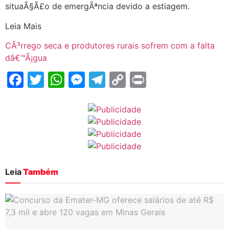
situaÃ§Ã£o de emergÃªncia devido a estiagem.
Leia Mais
CÃ³rrego seca e produtores rurais sofrem com a falta
dâ€™Ã¡gua
Facebook
Twitter
WhatsApp
Messenger
Telegram
Copy
Print
Link
Leia
Também