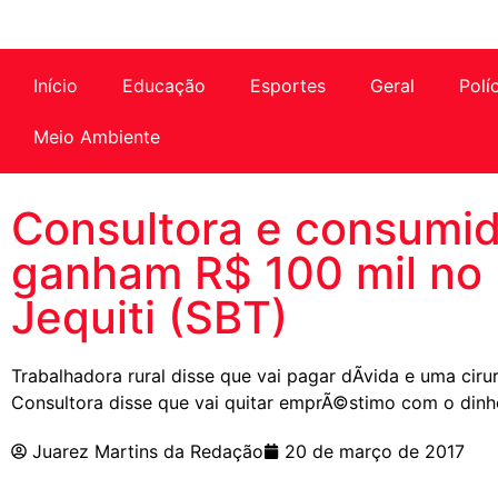
Início
Educação
Esportes
Geral
Polí
Meio Ambiente
Consultora e consumid
ganham R$ 100 mil no
Jequiti (SBT)
Trabalhadora rural disse que vai pagar dÃ­vida e uma ciru
Consultora disse que vai quitar emprÃ©stimo com o dinhe
Juarez Martins da Redação
20 de março de 2017