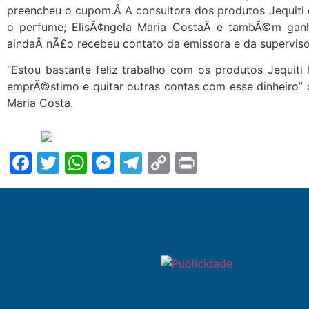
preencheu o cupom.Â A consultora dos produtos Jequi
o perfume; ElisÃ¢ngela Maria CostaÂ e tambÃ©m gan
aindaÂ nÃ£o recebeu contato da emissora e da superviso
“Estou bastante feliz trabalho com os produtos Jequit
emprÃ©stimo e quitar outras contas com esse dinheiro”
Maria Costa.
Facebook
Twitter
WhatsApp
Messenger
Telegram
Copy
Print
Link