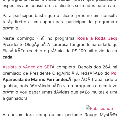
especiais aos consultores e clientes sorteados para a at
Para participar basta que o cliente procure um consul
terÃ¡ direito a um cupom para participar do programa 
prÃªmio.
Neste domingo (19) no programa
Roda a Roda Jequ
Presidente OlegÃ¡rioÂ A surpresa foi grande na cidade q
ElasÂ irÃ£o receber o prÃªmio de R$ 100 mil dividido e
cada
.
Assista o vÃ­deo do SBT
Â completo. Depois dos 26Â mi
premiado de Presidente OlegÃ¡rio.Â A redaÃ§Ã£o do
Po
Aparecida de Marins FernandesÂ
que Ã©Â trabalhadora
ganhou, pois â€œAinda nÃ£o viu o programa e nem teve
prÃªmio vou pagar umas dÃ­vidas que sÃ£o muitas e uma
a ganhadora.
A consumidora comprou um perfume Rouge MystÃ©r