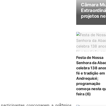
Câmara Mun
Extraordiná
projetos ne
Festa de Nossa
Senhora da Abad
celebra 138 ano
fé e tradição em
Andrequicé;
programação
começa nesta qu
feira (6)
 participantes concorrerem a prÃªmios