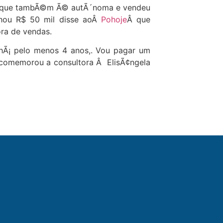
ti que tambÃ©m Ã© autÃ´noma e vendeu
hou R$ 50 mil disse aoÂ
Pohoje
Â que
ra de vendas.
i hÃ¡ pelo menos 4 anos,. Vou pagar um
 comemorou a consultora Â ElisÃ¢ngela