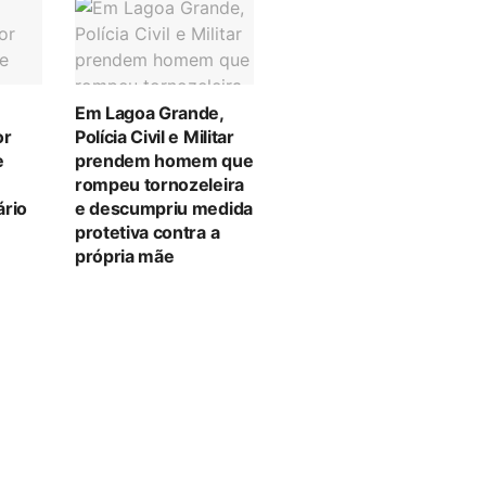
Em Lagoa Grande,
or
Polícia Civil e Militar
e
prendem homem que
rompeu tornozeleira
ário
e descumpriu medida
protetiva contra a
própria mãe