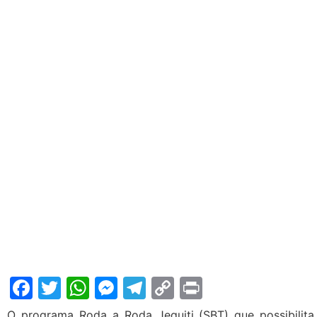
Facebook
Twitter
WhatsApp
Messenger
Telegram
Copy
Print
Link
O programa Roda a Roda Jequiti (SBT) que possibilita