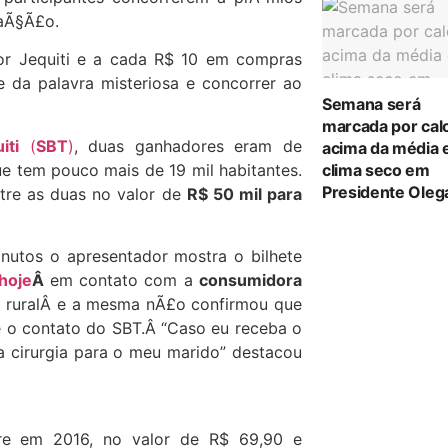
raÃ§Ã£o.
tor Jequiti e a cada R$ 10 em compras
e da palavra misteriosa e concorrer ao
Semana será
marcada por cal
iti
(
SBT
)
, duas ganhadores eram de
acima da média 
ue tem pouco mais de 19 mil habitantes.
clima seco em
Presidente Oleg
ntre as duas no valor de
R$ 50 mil para
nutos o apresentador mostra o bilhete
hoje
Â
em contato com a
consumidora
 ruralÂ e a mesma nÃ£o confirmou que
 o contato do SBT.Â “Caso eu receba o
 cirurgia para o meu marido” destacou
e em 2016, no valor de R$ 69,90 e