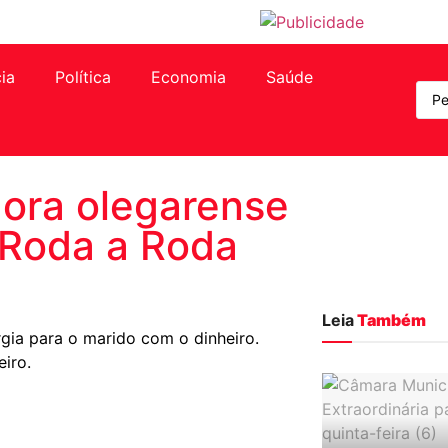
cia
Política
Economia
Saúde
ora olegarense
 Roda a Roda
Leia
Também
rgia para o marido com o dinheiro.
iro.