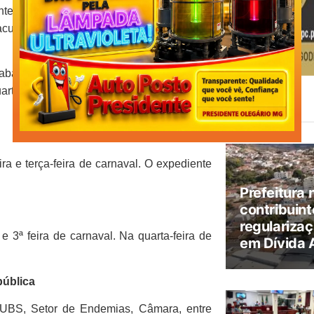
ente com os colaboradores os horários para
cultativo.
aban), as agências bancárias não vão ter
uarta-feira de Cinzas o expediente começa
Leia
Também
a e terça-feira de carnaval. O expediente
Prefeitura 
contribuint
regularizaç
e 3ª feira de carnaval. Na quarta-feira de
em Dívida 
pública
s, UBS, Setor de Endemias, Câmara, entre