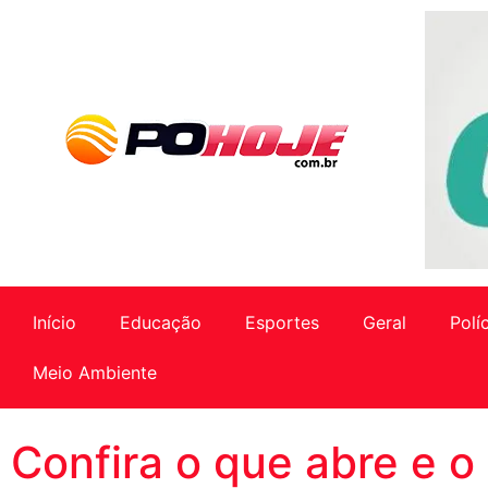
Início
Educação
Esportes
Geral
Polí
Meio Ambiente
Confira o que abre e o