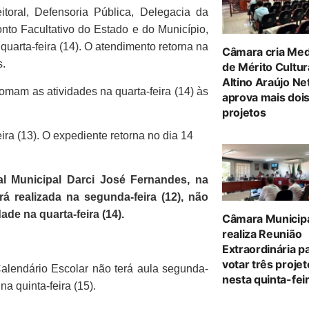
eitoral, Defensoria Pública, Delegacia da
Ponto Facultativo do Estado e do Município,
 quarta-feira (14). O atendimento retorna na
Câmara cria Med
s.
de Mérito Cultur
Altino Araújo Ne
tomam as atividades na quarta-feira (14) às
aprova mais doi
projetos
ira (13). O expediente retorna no dia 14
l Municipal Darci José Fernandes, na
erá realizada na segunda-feira (12), não
dade na quarta-feira (14).
Câmara Municip
realiza Reunião
Extraordinária p
votar três proje
alendário Escolar não terá aula segunda-
nesta quinta-feir
na quinta-feira (15).