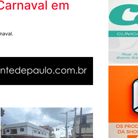
 Carnaval em
naval.