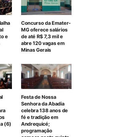
alha
Concurso da Emater-
al
MG oferece salários
to e
de até R$ 7,3 mil e
s
abre 120 vagas em
Minas Gerais
al
Festa de Nossa
Senhora da Abadia
ara
celebra 138 anos de
tos
fé e tradição em
a (6)
Andrequicé;
programação