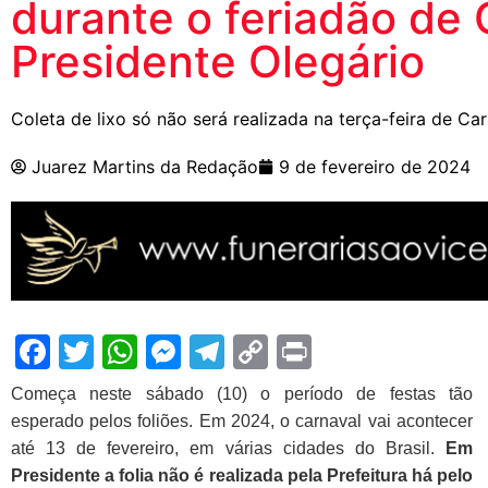
durante o feriadão de
Presidente Olegário
Coleta de lixo só não será realizada na terça-feira de Car
Juarez Martins da Redação
9 de fevereiro de 2024
Facebook
Twitter
WhatsApp
Messenger
Telegram
Copy
Print
Link
Começa neste sábado (10) o período de festas tão
esperado pelos foliões. Em 2024, o carnaval vai acontecer
até 13 de fevereiro, em várias cidades do Brasil.
Em
Presidente a folia não é realizada pela Prefeitura há pelo