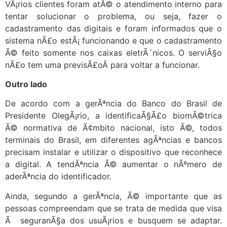
VÃ¡rios clientes foram atÃ© o atendimento interno para
tentar solucionar o problema, ou seja, fazer o
cadastramento das digitais e foram informados que o
sistema nÃ£o estÃ¡ funcionando e que o cadastramento
Ã© feito somente nos caixas eletrÃ´nicos. O serviÃ§o
nÃ£o tem uma previsÃ£oÂ para voltar a funcionar.
Outro lado
De acordo com a gerÃªncia do Banco do Brasil de
Presidente OlegÃ¡rio, a identificaÃ§Ã£o biomÃ©trica
Ã© normativa de Ã¢mbito nacional, isto Ã©, todos
terminais do Brasil, em diferentes agÃªncias e bancos
precisam instalar e utilizar o dispositivo que reconhece
a digital. A tendÃªncia Ã© aumentar o nÃºmero de
aderÃªncia do identificador.
Ainda, segundo a gerÃªncia, Ã© importante que as
pessoas compreendam que se trata de medida que visa
Ã seguranÃ§a dos usuÃ¡rios e busquem se adaptar.