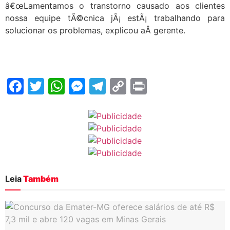
â€œLamentamos o transtorno causado aos clientes
nossa equipe tÃ©cnica jÃ¡ estÃ¡ trabalhando para
solucionar os problemas, explicou aÂ gerente.
Facebook
Twitter
WhatsApp
Messenger
Telegram
Copy
Print
Link
Leia
Também