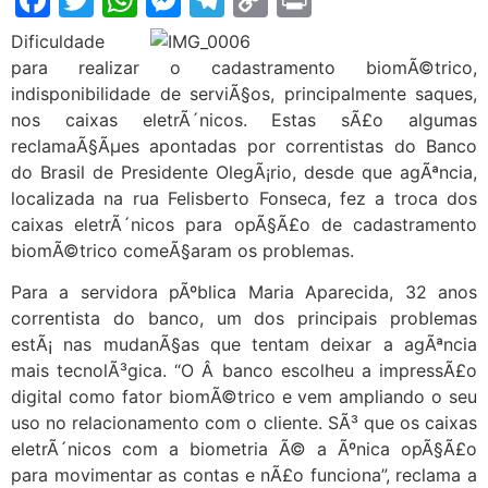
Link
Dificuldade
para realizar o cadastramento biomÃ©trico,
indisponibilidade de serviÃ§os, principalmente saques,
nos caixas eletrÃ´nicos. Estas sÃ£o algumas
reclamaÃ§Ãµes apontadas por correntistas do Banco
do Brasil de Presidente OlegÃ¡rio, desde que agÃªncia,
localizada na rua Felisberto Fonseca, fez a troca dos
caixas eletrÃ´nicos para opÃ§Ã£o de cadastramento
biomÃ©trico comeÃ§aram os problemas.
Para a servidora pÃºblica Maria Aparecida, 32 anos
correntista do banco, um dos principais problemas
estÃ¡ nas mudanÃ§as que tentam deixar a agÃªncia
mais tecnolÃ³gica. “O Â banco escolheu a impressÃ£o
digital como fator biomÃ©trico e vem ampliando o seu
uso no relacionamento com o cliente. SÃ³ que os caixas
eletrÃ´nicos com a biometria Ã© a Ãºnica opÃ§Ã£o
para movimentar as contas e nÃ£o funciona”, reclama a