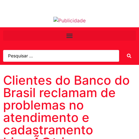
Clientes do Banco do
Brasil reclamam de
problemas no
atendimento e
cadastramento