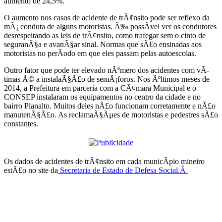
aumento de 24,5%.
O aumento nos casos de acidente de trÃ¢nsito pode ser reflexo da
mÃ¡ conduta de alguns motoristas. Ã‰ possÃ­vel ver os condutores
desrespeitando as leis de trÃ¢nsito, como trafegar sem o cinto de
seguranÃ§a e avanÃ§ar sinal. Normas que sÃ£o ensinadas aos
motoristas no perÃ­odo em que eles passam pelas autoescolas.
Outro fator que pode ter elevado nÃºmero dos acidentes com vÃ­
timas Ã© a instalaÃ§Ã£o de semÃ¡foros. Nos Ãºltimos meses de
2014, a Prefeitura em parceria com a CÃ¢mara Municipal e o
CONSEP instalaram os equipamentos no centro da cidade e no
bairro Planalto. Muitos deles nÃ£o funcionam corretamente e nÃ£o
manutenÃ§Ã£o. As reclamaÃ§Ãµes de motoristas e pedestres sÃ£o
constantes.
Os dados de acidentes de trÃ¢nsito em cada municÃ­pio mineiro
estÃ£o no site da
Secretaria de Estado de Defesa Social.Â