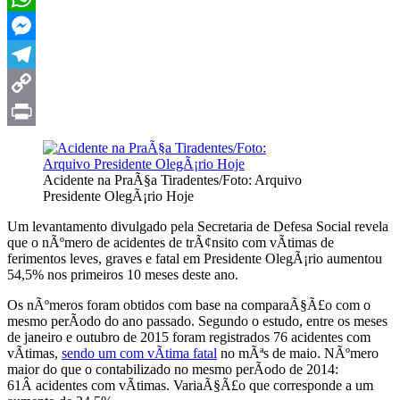
WhatsApp
Messenger
Telegram
Copy
Link
Print
Acidente na PraÃ§a Tiradentes/Foto: Arquivo
Presidente OlegÃ¡rio Hoje
Um levantamento divulgado pela Secretaria de Defesa Social revela
que o nÃºmero de acidentes de trÃ¢nsito com vÃ­timas de
ferimentos leves, graves e fatal em Presidente OlegÃ¡rio aumentou
54,5% nos primeiros 10 meses deste ano.
Os nÃºmeros foram obtidos com base na comparaÃ§Ã£o com o
mesmo perÃ­odo do ano passado. Segundo o estudo, entre os meses
de janeiro e outubro de 2015 foram registrados 76 acidentes com
vÃ­timas,
sendo um com vÃ­tima fatal
no mÃªs de maio. NÃºmero
maior do que o contabilizado no mesmo perÃ­odo de 2014:
61Â acidentes com vÃ­timas. VariaÃ§Ã£o que corresponde a um