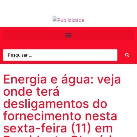
Energia e água: veja
onde terá
desligamentos do
fornecimento nesta
sexta-feira (11) em