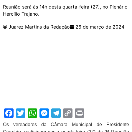
Reunião será às 14h desta quarta-feira (27), no Plenário
Hercílio Trajano.
Juarez Martins da Redação
26 de março de 2024
Facebook
Twitter
WhatsApp
Messenger
Telegram
Copy
Print
Link
Os vereadores da Câmara Municipal de Presidente
Olegário, participam nesta quarta-feira (27) da 2ª Reunião