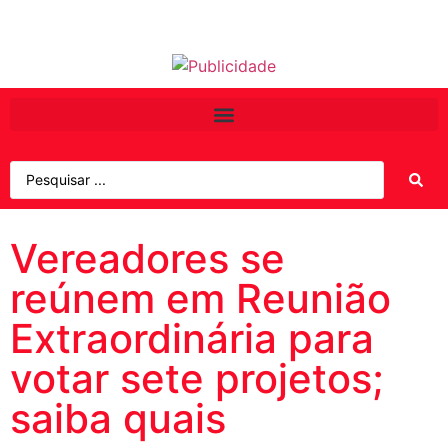
Vereadores se
reúnem em Reunião
Extraordinária para
votar sete projetos;
saiba quais