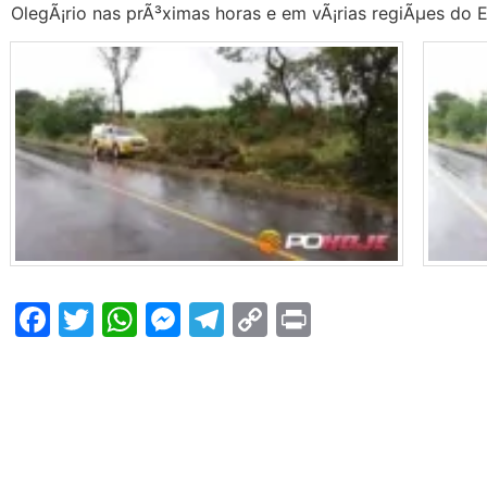
OlegÃ¡rio nas prÃ³ximas horas e em vÃ¡rias regiÃµes do 
Facebook
Twitter
WhatsApp
Messenger
Telegram
Copy
Print
Link