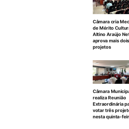
Câmara cria Med
de Mérito Cultur
Altino Araújo Ne
aprova mais doi
projetos
Câmara Municip
realiza Reunião
Extraordinária p
votar três proje
nesta quinta-feir