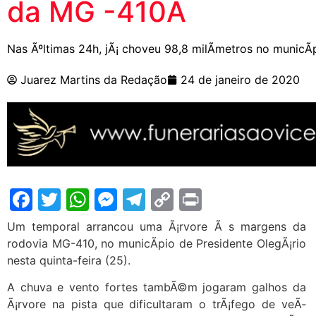
da MG -410Â
Nas Ãºltimas 24h, jÃ¡ choveu 98,8 milÃ­metros no municÃ­p
Juarez Martins da Redação
24 de janeiro de 2020
Facebook
Twitter
WhatsApp
Messenger
Telegram
Copy
Print
Link
Um temporal arrancou uma Ã¡rvore Ã s margens da
rodovia MG-410, no municÃ­pio de Presidente OlegÃ¡rio
nesta quinta-feira (25).
A chuva e vento fortes tambÃ©m jogaram galhos da
Ã¡rvore na pista que dificultaram o trÃ¡fego de veÃ­