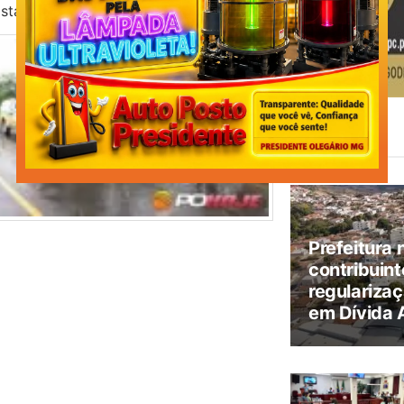
Estado.
Leia
Também
Prefeitura 
contribuint
regularizaç
em Dívida 