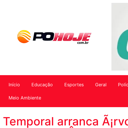
Início
Educação
Esportes
Geral
Polí
Meio Ambiente
Temporal arranca Ã¡rv