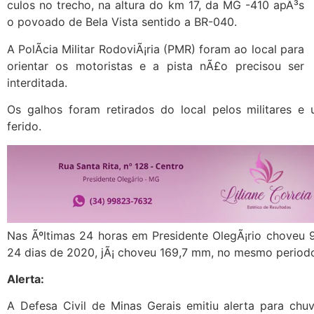
culos no trecho, na altura do km 17, da MG -410 apÃ³s
o povoado de Bela Vista sentido a BR-040.
A PolÃ­cia Militar RodoviÃ¡ria (PMR) foram ao local para
orientar os motoristas e a pista nÃ£o precisou ser
interditada.
Os galhos foram retirados do local pelos militares e
ferido.
Nas Ãºltimas 24 horas em Presidente OlegÃ¡rio choveu 9
24 dias de 2020, jÃ¡ choveu 169,7 mm, no mesmo period
Alerta:
A Defesa Civil de Minas Gerais emitiu alerta para chu