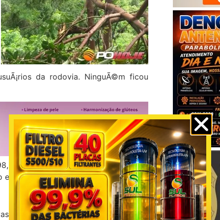
 usuÃ¡rios da rodovia. NinguÃ©m ficou
8,8 milÃ­metros (mm), nestes primeiros
o em 2019, foram 66,8 mm.
vas fortes no municÃ­pio de Presidente