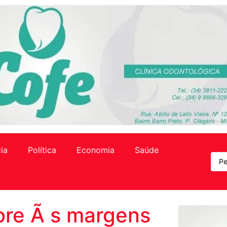
cia
Política
Economia
Saúde
ore Ã s margens