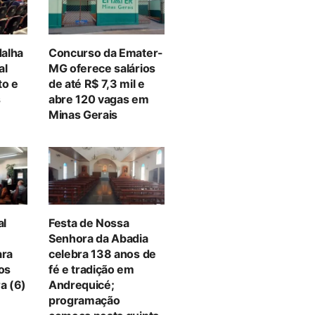
alha
Concurso da Emater-
al
MG oferece salários
to e
de até R$ 7,3 mil e
s
abre 120 vagas em
Minas Gerais
al
Festa de Nossa
Senhora da Abadia
ara
celebra 138 anos de
tos
fé e tradição em
a (6)
Andrequicé;
programação