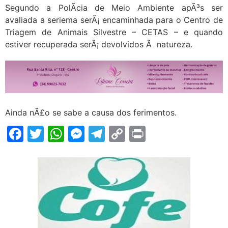
Segundo a PolÃ­cia de Meio Ambiente apÃ³s ser
avaliada a seriema serÃ¡ encaminhada para o Centro de
Triagem de Animais Silvestre – CETAS – e quando
estiver recuperada serÃ¡ devolvidos Ã natureza.
Ainda nÃ£o se sabe a causa dos ferimentos.
Facebook
Twitter
WhatsApp
Messenger
Telegram
Copy
Print
Link