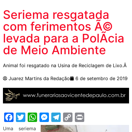
Seriema resgatada
com ferimentos Ã©
levada para a PolÃ­cia
de Meio Ambiente
Animal foi resgatado na Usina de Reciclagem de Lixo.Â
Juarez Martins da Redação
6 de setembro de 2019
Facebook
Twitter
WhatsApp
Messenger
Telegram
Copy
Print
Link
Uma seriema