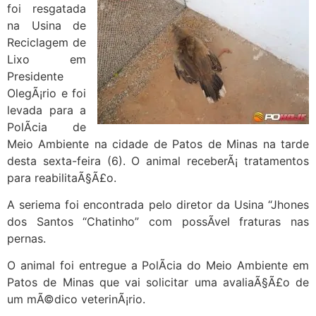
foi resgatada
na Usina de
Reciclagem de
Lixo em
Presidente
OlegÃ¡rio e foi
levada para a
PolÃ­cia de
Meio Ambiente na cidade de Patos de Minas na tarde
desta sexta-feira (6). O animal receberÃ¡ tratamentos
para reabilitaÃ§Ã£o.
A seriema foi encontrada pelo diretor da Usina “Jhones
dos Santos “Chatinho” com possÃ­vel fraturas nas
pernas.
O animal foi entregue a PolÃ­cia do Meio Ambiente em
Patos de Minas que vai solicitar uma avaliaÃ§Ã£o de
um mÃ©dico veterinÃ¡rio.