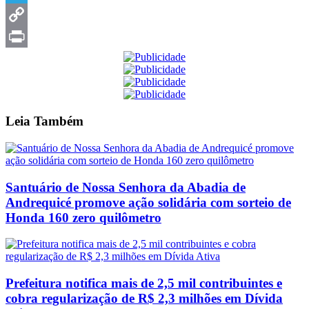
Telegram
Copy
Link
Print
Leia
Também
Santuário de Nossa Senhora da Abadia de
Andrequicé promove ação solidária com sorteio de
Honda 160 zero quilômetro
Prefeitura notifica mais de 2,5 mil contribuintes e
cobra regularização de R$ 2,3 milhões em Dívida