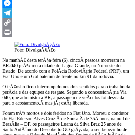
WhatsApp
Messenger
Telegram
Copy
Link
Print
Foto: DivulgaÃ§Ã£o
Na manhÃ£ desta terÃ§a-feira (6), cincoÂ pessoas morreram na
BR-040 prÃ³ximo a cidade de Lagoa Grande, no Noroeste do
Estado. De acordo com a PolÃ­cia RodoviÃ¡ria Federal (PRF), um
Fiat Uno e um Gol bateram de frente no km 91 da rodovia.
O trÃ¢nsito ficou interrompido nos dois sentidos para o trabalho da
perÃ­cia e das equipes de resgate. Segundo a concessionÃ¡ria Via
040, que administra a BR, a passagem de veÃ­culos foi desviada
para o acostamento,Â mas jÃ¡ estÃ¡ liberada.
Foram trÃªs mortos e dois feridos no Fiat Uno. Morreu o condutor
do Fiat Ederson Alves Cruz Â de Sousa Â de 35Â anos, natural de
BrasÃ­lia – DF, os passageiros Luana da Silva Braz 25 anos de
Santo AntÃ´nio do Descoberto GO grÃ¡vida; o seu bebezinho de
cinco meses e Orlando NatalÃ­cio dos Santos de SÃ£o JoÃ£o da