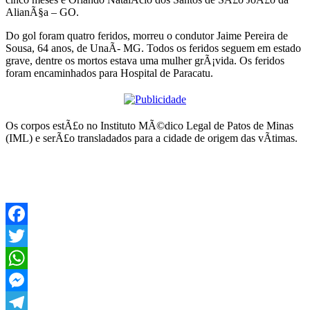
AlianÃ§a – GO.
Do gol foram quatro feridos, morreu o condutor Jaime Pereira de
Sousa, 64 anos, de UnaÃ­- MG. Todos os feridos seguem em estado
grave, dentre os mortos estava uma mulher grÃ¡vida. Os feridos
foram encaminhados para Hospital de Paracatu.
Os corpos estÃ£o no Instituto MÃ©dico Legal de Patos de Minas
(IML) e serÃ£o transladados para a cidade de origem das vÃ­timas.
Facebook
Twitter
WhatsApp
Messenger