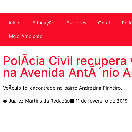
Início
Educação
Esportes
Geral
Polí
Meio Ambiente
PolÃ­cia Civil recupera
na Avenida AntÃ´nio A
VeÃ­culo foi encontrado no bairro Andrezina Pinheiro.
Juarez Martins da Redação
11 de fevereiro de 2019