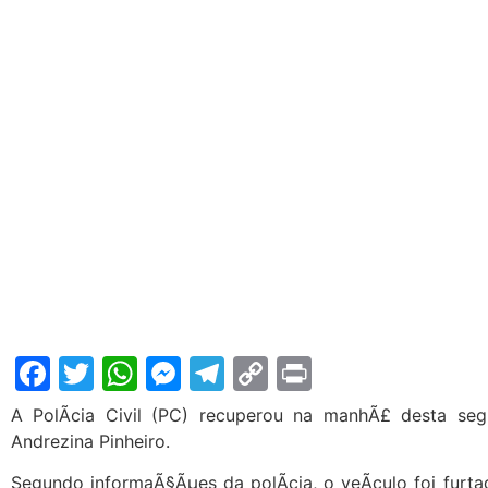
Facebook
Twitter
WhatsApp
Messenger
Telegram
Copy
Print
Link
A PolÃ­cia Civil (PC) recuperou na manhÃ£ desta segu
Andrezina Pinheiro.
Segundo informaÃ§Ãµes da polÃ­cia, o veÃ­culo foi furta