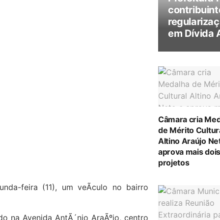
contribuint
regularizaç
em Dívida 
Câmara cria Med
de Mérito Cultur
Altino Araújo Ne
aprova mais doi
projetos
nda-feira (11), um veÃ­culo no bairro
do na Avenida AntÃ´nio AraÃºjo, centro