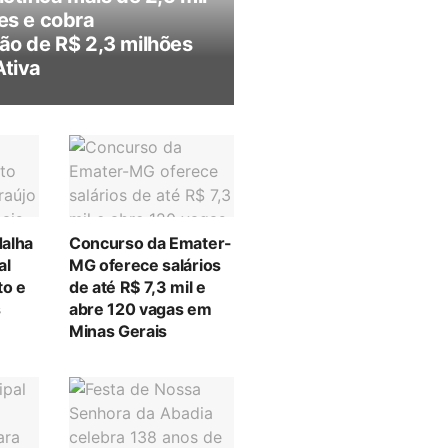
es e cobra
ão de R$ 2,3 milhões
Ativa
alha
Concurso da Emater-
al
MG oferece salários
to e
de até R$ 7,3 mil e
s
abre 120 vagas em
Minas Gerais