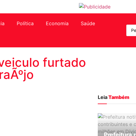
cia
Política
Economia
Saúde
 veiculo furtado
raÃºjo
Leia
Também
Prefeitura 