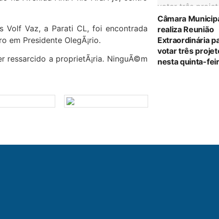
Câmara Municip
s Volf Vaz, a Parati CL, foi encontrada
realiza Reunião
ro em Presidente OlegÃ¡rio.
Extraordinária p
votar três proje
er ressarcido a proprietÃ¡ria. NinguÃ©m
nesta quinta-feir