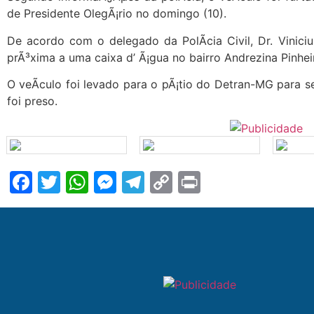
de Presidente OlegÃ¡rio no domingo (10).
De acordo com o delegado da PolÃ­cia Civil, Dr. Viniciu
prÃ³xima a uma caixa d’ Ã¡gua no bairro Andrezina Pinhei
O veÃ­culo foi levado para o pÃ¡tio do Detran-MG para s
foi preso.
Facebook
Twitter
WhatsApp
Messenger
Telegram
Copy
Print
Link