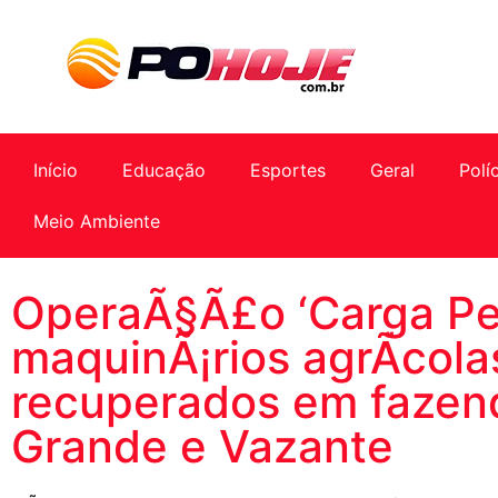
Início
Educação
Esportes
Geral
Polí
Meio Ambiente
OperaÃ§Ã£o ‘Carga Pe
maquinÃ¡rios agrÃ­cola
recuperados em fazen
Grande e Vazante