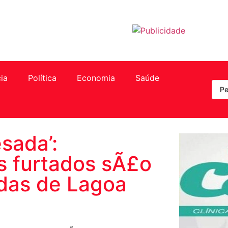
cia
Política
Economia
Saúde
sada’:
s furtados sÃ£o
das de Lagoa