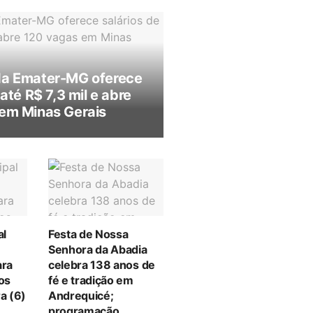
da Emater-MG oferece
 até R$ 7,3 mil e abre
em Minas Gerais
al
Festa de Nossa
Senhora da Abadia
ara
celebra 138 anos de
tos
fé e tradição em
a (6)
Andrequicé;
programação