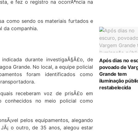
ta, e fez o registro na ocorrÃªncia na
sa como sendo os materiais furtados e
al da companhia.
 indicada durante investigaÃ§Ã£o, de
Após dias no es
goa Grande. No local, a equipe policial
povoado de Var
Grande tem
ipamentos foram identificados como
iluminação públi
transportadora.
restabelecida
s quais receberam voz de prisÃ£o em
Ã£o conhecidos no meio policial como
onsÃ¡vel pelos equipamentos, alegando
 JÃ¡ o outro, de 35 anos, alegou estar