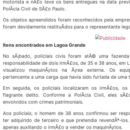
motorista e nÃ£o teve os bens entregues na data previs
PolÃ­cia Civil de SÃ£o Paulo.
Os objetos apreendidos foram reconhecidos pela empre
foram devidamente restituÃ­dos para o representante leg
Itens encontrados em Lagoa Grande
No sÃ¡bado, policiais civis foram atÃ© uma fazenda
responsabilidade de dois irmÃ£os, de 35 e 38 anos, em La
visualizou maquinÃ¡rios na Ã¡rea externa. Os equ
pertencente a uma carga que havia sido furtada de uma 
Em seguida, os policiais localizaram os irmÃ£os, o
flagrante delito. Conforme a PolÃ­cia Civil, eles s
envolvidos com crimes patrimoniais.
Aos policiais, o homem de 38 anos confirmou ser resp
ter adquirido de terceiro e que pretendia revendÃª-los.
apenas auxiliando o irmÃ£o a vender os maquinÃ¡rios.