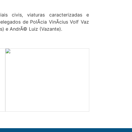
s civis, viaturas caracterizadas e
legados de PolÃ­cia VinÃ­cius Volf Vaz
s) e AndrÃ© Luiz (Vazante).