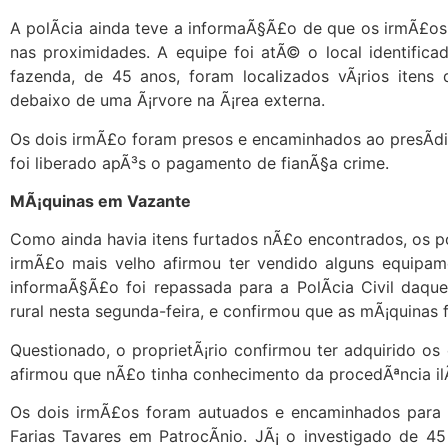
A polÃ­cia ainda teve a informaÃ§Ã£o de que os irmÃ£os 
nas proximidades. A equipe foi atÃ© o local identific
fazenda, de 45 anos, foram localizados vÃ¡rios itens 
debaixo de uma Ã¡rvore na Ã¡rea externa.
Os dois irmÃ£o foram presos e encaminhados ao presÃ­di
foi liberado apÃ³s o pagamento de fianÃ§a crime.
MÃ¡quinas em Vazante
Como ainda havia itens furtados nÃ£o encontrados, os po
irmÃ£o mais velho afirmou ter vendido alguns equipa
informaÃ§Ã£o foi repassada para a PolÃ­cia Civil daqu
rural nesta segunda-feira, e confirmou que as mÃ¡quinas 
Questionado, o proprietÃ¡rio confirmou ter adquirido 
afirmou que nÃ£o tinha conhecimento da procedÃªncia ilÃ­
Os dois irmÃ£os foram autuados e encaminhados para a
Farias Tavares em PatrocÃ­nio. JÃ¡ o investigado de 4