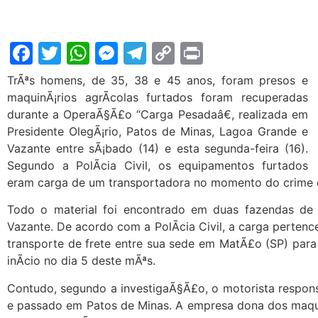
Facebook
Twitter
WhatsApp
Messenger
Telegram
Copy
Print
Link
TrÃªs homens, de 35, 38 e 45 anos, foram presos e
maquinÃ¡rios agrÃ­colas furtados foram recuperadas
durante a OperaÃ§Ã£o “Carga Pesadaâ€, realizada em
Presidente OlegÃ¡rio, Patos de Minas, Lagoa Grande e
Vazante entre sÃ¡bado (14) e esta segunda-feira (16).
Segundo a PolÃ­cia Civil, os equipamentos furtados
eram carga de um transportadora no momento do crime e
Todo o material foi encontrado em duas fazendas d
Vazante. De acordo com a PolÃ­cia Civil, a carga perten
transporte de frete entre sua sede em MatÃ£o (SP) par
inÃ­cio no dia 5 deste mÃªs.
Contudo, segundo a investigaÃ§Ã£o, o motorista responsÃ
e passado em Patos de Minas. A empresa dona dos maqu