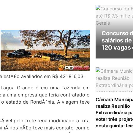
Concurso 
salários de
120 vagas 
 estÃ£o avaliados em R$ 431.816,03.
e Lagoa Grande e em uma fazenda em
ce a uma empresa que teria contratado o
Câmara Municip
a o estado de RondÃ´nia. A viagem teve
realiza Reunião
Extraordinária p
votar três proje
¡vel pelo frete teria modificado a rota
nesta quinta-feir
inÃ¡rios nÃ£o teve mais contato com o