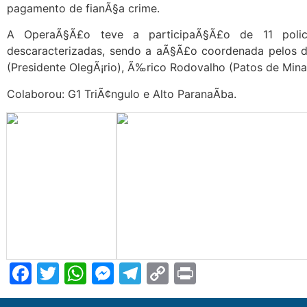
pagamento de fianÃ§a crime.
A OperaÃ§Ã£o teve a participaÃ§Ã£o de 11 policiai
descaracterizadas, sendo a aÃ§Ã£o coordenada pelos de
(Presidente OlegÃ¡rio), Ã‰rico Rodovalho (Patos de Mina
Colaborou: G1 TriÃ¢ngulo e Alto ParanaÃ­ba.
Facebook
Twitter
WhatsApp
Messenger
Telegram
Copy
Print
Link