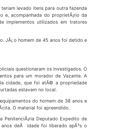
teriam levado itens para outra fazenda
ado e, acompanhada do proprietÃ¡rio da
de implementos utilizados em tratores
o. JÃ¡ o homem de 45 anos foi detido e
liciais questionaram os investigados. O
mentos para um morador de Vazante. A
ela cidade, que foi atÃ© a propriedade
furtadas estavam no local.
os equipamentos do homem de 38 anos e
cita. O material foi apreendido.
 PenitenciÃ¡ria Deputado Expedito de
5 anos deÂ idade foi liberado apÃ³s o