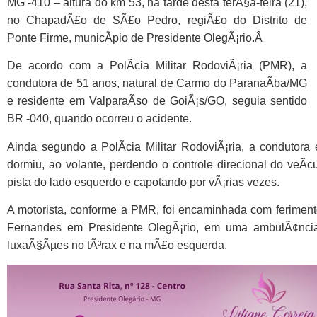
MG -410 – altura do km 53, na tarde desta terÃ§a-feira (21),
no ChapadÃ£o de SÃ£o Pedro, regiÃ£o do Distrito de
Ponte Firme, municÃ­pio de Presidente OlegÃ¡rio.Â
De acordo com a PolÃ­cia Militar RodoviÃ¡ria (PMR), a
condutora de 51 anos, natural de Carmo do ParanaÃ­ba/MG
e residente em ValparaÃ­so de GoiÃ¡s/GO, seguia sentido
BR -040,
quando ocorreu o acidente.
Ainda segundo a PolÃ­cia Militar RodoviÃ¡ria, a condutora 
dormiu, ao volante, perdendo o controle direcional do veÃ­
pista do lado esquerdo e capotando por vÃ¡rias vezes.
A motorista, conforme a PMR, foi encaminhada com feriment
Fernandes em Presidente OlegÃ¡rio, em uma ambulÃ¢ncia
luxaÃ§Ãµes no tÃ³rax e na mÃ£o esquerda.