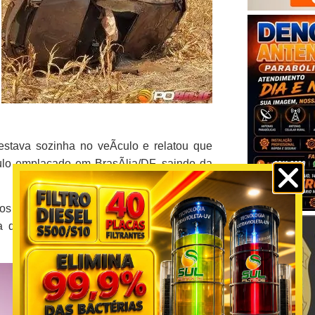
estava sozinha no veÃ­culo e relatou que
culo emplacado em BrasÃ­lia/DF, saindo da
os para o Hospital Municipal Darci JosÃ©
 da prÃ³pria unidade, sendo constatado