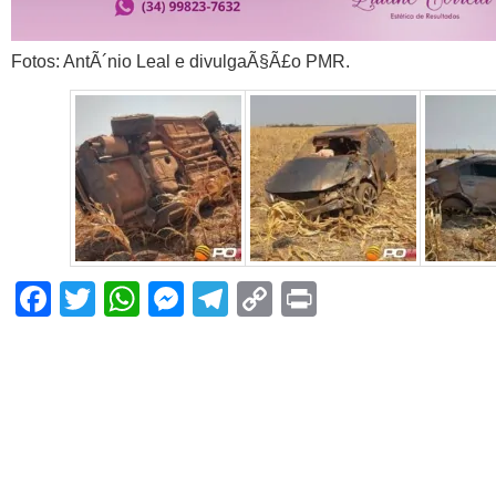
Fotos: AntÃ´nio Leal e divulgaÃ§Ã£o PMR.
Facebook
Twitter
WhatsApp
Messenger
Telegram
Copy
Print
Link