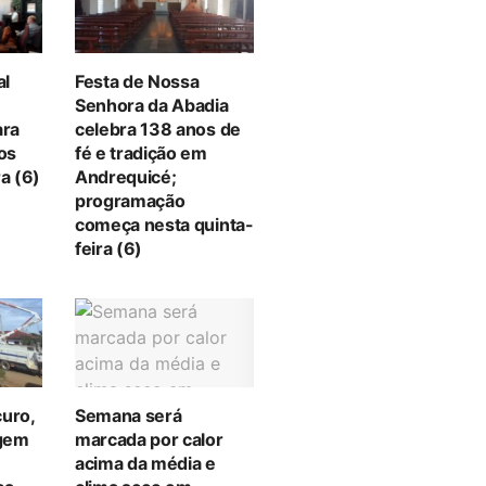
al
Festa de Nossa
Senhora da Abadia
ara
celebra 138 anos de
tos
fé e tradição em
a (6)
Andrequicé;
programação
começa nesta quinta-
feira (6)
curo,
Semana será
gem
marcada por calor
acima da média e