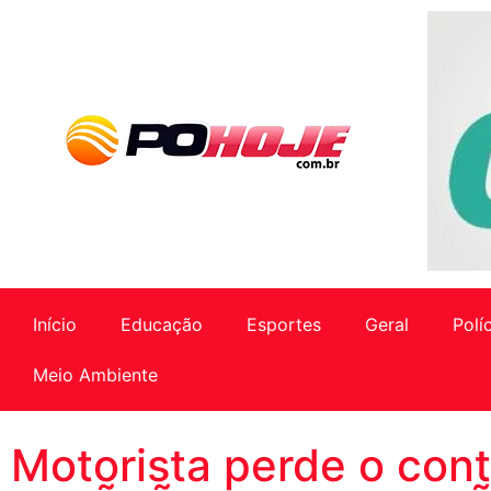
Início
Educação
Esportes
Geral
Polí
Meio Ambiente
Motorista perde o cont