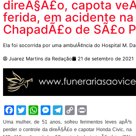
direÃ§Ã£o, capota veÃ­
ferida, em acidente n
ChapadÃ£o de SÃ£o P
Ela foi socorrida por uma ambulÃ¢ncia do Hospital M. D
Juarez Martins da Redação
21 de setembro de 2021
Facebook
Twitter
WhatsApp
Messenger
Telegram
Copy
Print
Link
Uma mulher, de 51 anos, sofreu ferimentos leves apÃ³s
perder o controle da direÃ§Ã£o e capotar Honda Civic, na