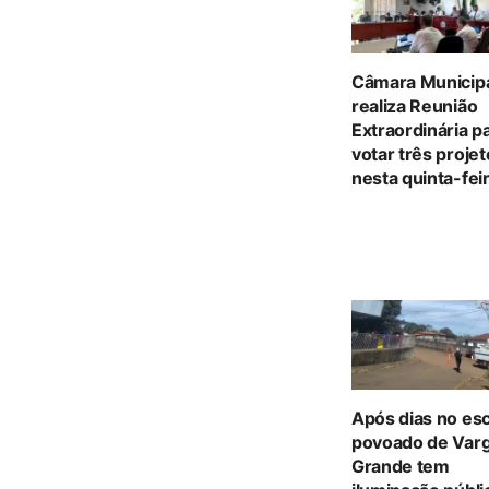
Câmara Municip
realiza Reunião
Extraordinária p
votar três proje
nesta quinta-feir
Após dias no es
povoado de Var
Grande tem