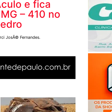
culo e fica
a MG – 410 no
edro
arci JosÃ© Fernandes.