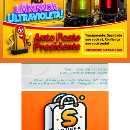
Facebook
Twitter
WhatsApp
Messenger
Telegram
Copy
Print
Link