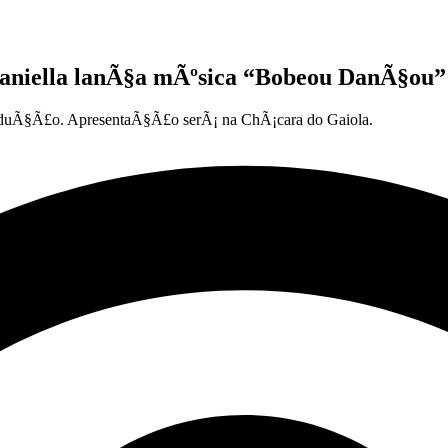
 Daniella lanÃ§a mÃºsica “Bobeou DanÃ§ou”
roduÃ§Ã£o. ApresentaÃ§Ã£o serÃ¡ na ChÃ¡cara do Gaiola.