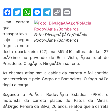
Facebook
Twitter
WhatsApp
Messenger
Telegram
Copy
Print
Link
Uma carreta
que
transportava
Foto: DivulgaÃ§Ã£o/PolÃ­cia
soja pegou
RodoviÃ¡ria /Bombeiros
fogo na noite
desta quarta-feira (27), na MG 410, altura do km 27
prÃ³ximo ao povoado de Bela Vista, Ã¡rea rural de
Presidente OlegÃ¡rio. NinguÃ©m se feriu.
As chamas atingiram a cabine da carreta e foi contida
por terceiros e pelo Corpo de Bombeiros. O fogo nÃ£o
tingiu a carga.
Segundo a PolÃ­cia RodoviÃ¡ria Estadual (PRE), o
motorista da carreta placas de Patos de Minas,
SÃ©rgio Pereira da Silva, 26 anos, relatou que a carreta