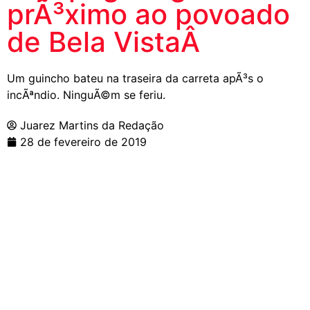
prÃ³ximo ao povoado
de Bela VistaÂ
Um guincho bateu na traseira da carreta apÃ³s o
incÃªndio. NinguÃ©m se feriu.
Juarez Martins da Redação
28 de fevereiro de 2019