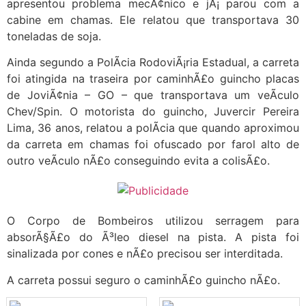
apresentou problema mecÃ¢nico e jÃ¡ parou com a
cabine em chamas. Ele relatou que transportava 30
toneladas de soja.
Ainda segundo a PolÃ­cia RodoviÃ¡ria Estadual, a carreta
foi atingida na traseira por caminhÃ£o guincho placas
de JoviÃ¢nia – GO – que transportava um veÃ­culo
Chev/Spin. O motorista do guincho, Juvercir Pereira
Lima, 36 anos, relatou a polÃ­cia que quando aproximou
da carreta em chamas foi ofuscado por farol alto de
outro veÃ­culo nÃ£o conseguindo evita a colisÃ£o.
O Corpo de Bombeiros utilizou serragem para
absorÃ§Ã£o do Ã³leo diesel na pista. A pista foi
sinalizada por cones e nÃ£o precisou ser interditada.
A carreta possui seguro o caminhÃ£o guincho nÃ£o.