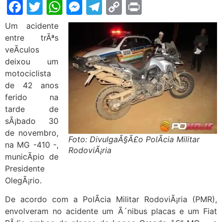
Facebook
Twitter
WhatsApp
Messenger
Telegram
Copy
Print
Link
Um acidente
entre trÃªs
veÃ­culos
deixou um
motociclista
de 42 anos
ferido na
tarde de
sÃ¡bado 30
de novembro,
Foto: DivulgaÃ§Ã£o PolÃ­cia Militar
na MG -410 -,
RodoviÃ¡ria
municÃ­pio de
Presidente
OlegÃ¡rio.
De acordo com a PolÃ­cia Militar RodoviÃ¡ria (PMR),
envolveram no acidente um Ã´nibus placas e um Fiat