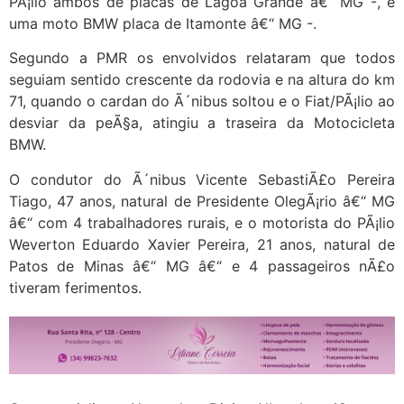
PÃ¡lio ambos de placas de Lagoa Grande â€“ MG -, e
uma moto BMW placa de Itamonte â€“ MG -.
Segundo a PMR os envolvidos relataram que todos
seguiam sentido crescente da rodovia e na altura do km
71, quando o cardan do Ã´nibus soltou e o Fiat/PÃ¡lio ao
desviar da peÃ§a, atingiu a traseira da Motocicleta
BMW.
O condutor do Ã´nibus Vicente SebastiÃ£o Pereira
Tiago, 47 anos, natural de Presidente OlegÃ¡rio â€“ MG
â€“ com 4 trabalhadores rurais, e o motorista do PÃ¡lio
Weverton Eduardo Xavier Pereira, 21 anos, natural de
Patos de Minas â€“ MG â€“ e 4 passageiros nÃ£o
tiveram ferimentos.