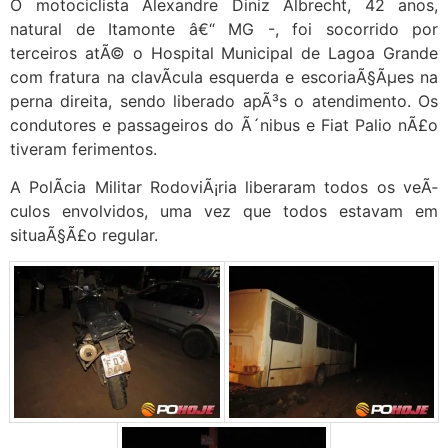
O motociclista Alexandre Diniz Albrecht, 42 anos,
natural de Itamonte â€“ MG -, foi socorrido por
terceiros atÃ© o Hospital Municipal de Lagoa Grande
com fratura na clavÃ­cula esquerda e escoriaÃ§Ãµes na
perna direita, sendo liberado apÃ³s o atendimento. Os
condutores e passageiros do Ã´nibus e Fiat Palio nÃ£o
tiveram ferimentos.
A PolÃ­cia Militar RodoviÃ¡ria liberaram todos os veÃ­
culos envolvidos, uma vez que todos estavam em
situaÃ§Ã£o regular.