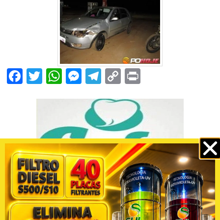
Facebook
Twitter
WhatsApp
Messenger
Telegram
Copy
Print
Link